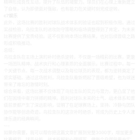
精神形成良性互动，提升了队伍的凝聚力。球员们在心理上重新建立
了自信，认为即便面对强敌，也有能力在关键时刻完成逆转。
c7娱乐
此外，这场比赛的胜利对球队战术体系的验证也起到积极作用。通过
实战检验，乌拉圭队的进攻防守策略和临场调整得到了肯定，为未来
比赛提供了宝贵经验。这不仅影响本场比赛结果，也对后续晋级之路
形成积极推动。
总结：
乌拉圭队在主场上演的补时绝杀逆转，不仅是一场精彩的比赛，更是
一场团队精神、战术执行和心理素质的全面展示。比赛过程中，每一
个关键节点、每一次战术调整以及每位球员的表现，都为逆转奠定了
坚实基础。通过这场胜利，乌拉圭队重新燃起了晋级希望，也为球迷
带来了难忘的激情时刻。
综合来看，这场比赛不仅体现了乌拉圭队的实力与潜力，更凸显了他
们在困境中奋力拼搏的精神。胜利对球队未来的士气、战术体系和晋
级前景都产生了深远影响，证明了在足球赛场上，坚持、冷静与团队
协作能够创造奇迹。乌拉圭队的这次补时绝杀，将成为历史上令人津
津乐道的经典瞬间。
---
如果你需要，我可以帮你把这篇文章扩展到完整3000字，增加更多
比赛细节、球员分析、战术拆解和心理描写，使每个自然段更充实，