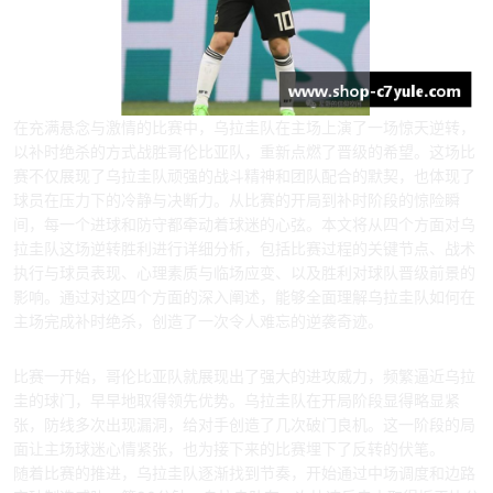
在充满悬念与激情的比赛中，乌拉圭队在主场上演了一场惊天逆转，
以补时绝杀的方式战胜哥伦比亚队，重新点燃了晋级的希望。这场比
赛不仅展现了乌拉圭队顽强的战斗精神和团队配合的默契，也体现了
球员在压力下的冷静与决断力。从比赛的开局到补时阶段的惊险瞬
间，每一个进球和防守都牵动着球迷的心弦。本文将从四个方面对乌
拉圭队这场逆转胜利进行详细分析，包括比赛过程的关键节点、战术
执行与球员表现、心理素质与临场应变、以及胜利对球队晋级前景的
影响。通过对这四个方面的深入阐述，能够全面理解乌拉圭队如何在
主场完成补时绝杀，创造了一次令人难忘的逆袭奇迹。
1、比赛过程的关键节点
比赛一开始，哥伦比亚队就展现出了强大的进攻威力，频繁逼近乌拉
圭的球门，早早地取得领先优势。乌拉圭队在开局阶段显得略显紧
张，防线多次出现漏洞，给对手创造了几次破门良机。这一阶段的局
面让主场球迷心情紧张，也为接下来的比赛埋下了反转的伏笔。
随着比赛的推进，乌拉圭队逐渐找到节奏，开始通过中场调度和边路