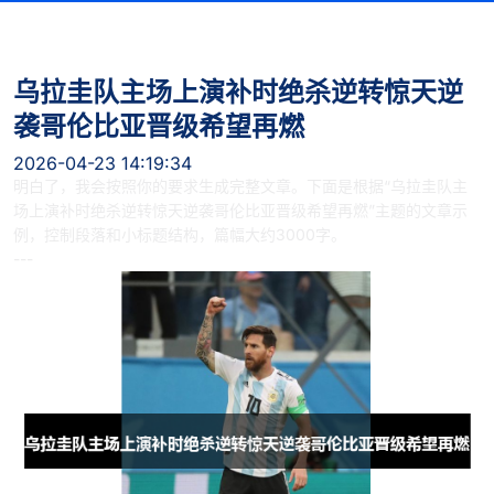
乌拉圭队主场上演补时绝杀逆转惊天逆
袭哥伦比亚晋级希望再燃
2026-04-23 14:19:34
明白了，我会按照你的要求生成完整文章。下面是根据“乌拉圭队主
场上演补时绝杀逆转惊天逆袭哥伦比亚晋级希望再燃”主题的文章示
例，控制段落和小标题结构，篇幅大约3000字。
---