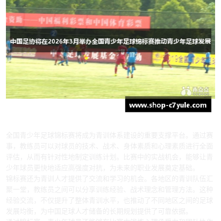
2、青训人才培养
全国青少年足球锦标赛将成为青训体系建设的重要支撑平台。通过赛
事，教练员可以对球员的技术、战术、身体素质和心理素质进行全面
评估，从而有针对性地制定训练计划。比赛中的实战机会，能够让青
少年球员更快地适应高强度对抗，为未来的职业发展奠定基础。
锦标赛还为青训人才提供了交流和学习的机会。各地区的青训队伍汇
聚一堂，教练员之间可以分享训练经验、战术理念和管理方法。这种
经验交流，不仅提升了整体青训水平，也推动了不同地区之间的足球
发展均衡，为中国足球人才储备的长期规划提供了可靠依据。