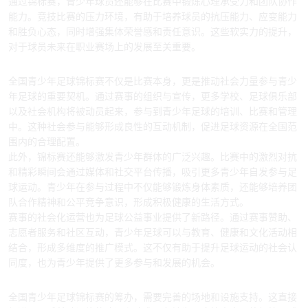
通过锦标赛，青少年球员还能够在比赛中锻炼心理承受力和团队协作
能力。竞技比赛的压力环境，有助于培养球员的抗压能力、应变能力
和胜负心态，同时增强集体荣誉感和责任意识。这些软实力的提升，
对于球员未来在职业赛场上的发展至关重要。
3、社会参与和普及
全国青少年足球锦标赛不仅是比赛本身，更是推动社会力量参与青少
年足球的重要契机。通过赛事的组织与宣传，更多学校、足球俱乐部
以及社会机构将被动员起来，参与到青少年足球的培训、比赛和管理
中。这种社会参与能够形成良性的互动机制，促进足球资源在全国范
围内的合理配置。
此外，锦标赛还能够激发青少年群体的广泛兴趣。比赛中的激烈对抗
和精彩瞬间会通过媒体和社交平台传播，吸引更多青少年自发参与足
球运动。青少年在参与过程中不仅能够锻炼身体素质，还能够培养团
队合作精神和公平竞争意识，形成积极健康的生活方式。
赛事的社会化运营也为足球公益事业提供了新路径。通过赛事赞助、
志愿者服务和社区互动，青少年足球可以与教育、健康和文化活动相
结合，形成多维度的推广模式。这不仅有助于提升足球运动的社会认
同度，也为青少年提供了更多参与和发展的机会。
4、基础设施建设推动
全国青少年足球锦标赛的筹办，需要完善的场地和设施支持。这直接