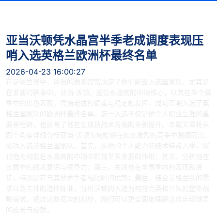
亚当沃顿凭水晶宫半季老成调度表现压
哨入选英格兰欧洲杯最终名单
2026-04-23 16:00:27
在足球世界中，球员的表现常常决定了他们能否入选国家队，尤其是
在重要的赛事中。亚当·沃顿，这位水晶宫的中场核心，以其在半个赛
季中的出色表现，凭借老成的调度与稳定的发挥，成功压哨入选了英
格兰国家队的欧洲杯最终名单。这一入选不仅是他个人职业生涯的重
要里程碑，也反映了他在足球技战术方面的全面提升。本篇文章将从
四个角度详细分析亚当·沃顿为何能够在如此激烈的竞争中脱颖而出，
成功入选英格兰国家队。首先，从他的个人能力和技术特点入手，探
讨他为何能在水晶宫的中场中起到至关重要的作用；其次，分析他在
比赛中的战术意识与领导力；第三，关注他在半赛季内的表现和进
步，特别是在与其他竞争者相比时的优势；最后，结合英格兰队的需
求以及主帅的选择标准，分析沃顿的入选为何符合英格兰队的整体战
略需求。通过这些层次的剖析，我们可以更全面地理解这位年轻球员
的成长与成就。