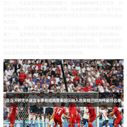
因之一。他具备非常高的战术理解力，能够准确判断场上的形势，并
在瞬息万变的比赛中作出正确的决策。在水晶宫的比赛中，他不仅仅
是在执行战术要求，更能够根据对手的变化灵活调整自己的站位和进
攻方式。
不仅如此，沃顿在场上展现出的领导力也是他入选英格兰队的重要因
素之一。虽然他年纪尚轻，但在场上总能表现得冷静且富有决断力，
特别是在关键时刻，他常常能以冷静的头脑指挥球队。沃顿的指挥作
用不止体现在进攻端，他在防守时的布置同样非常到位，经常能与后
防线保持良好的默契，帮助球队完成防守任务。