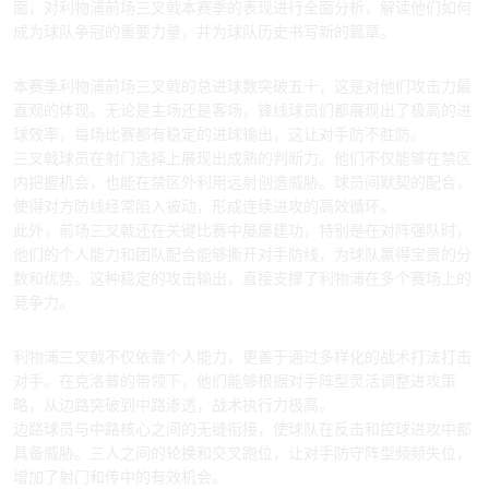
面，对利物浦前场三叉戟本赛季的表现进行全面分析，解读他们如何
成为球队争冠的重要力量，并为球队历史书写新的篇章。
1、攻击力全面爆发
本赛季利物浦前场三叉戟的总进球数突破五十，这是对他们攻击力最
直观的体现。无论是主场还是客场，锋线球员们都展现出了极高的进
球效率，每场比赛都有稳定的进球输出，这让对手防不胜防。
三叉戟球员在射门选择上展现出成熟的判断力。他们不仅能够在禁区
内把握机会，也能在禁区外利用远射创造威胁。球员间默契的配合，
使得对方防线经常陷入被动，形成连续进攻的高效循环。
此外，前场三叉戟还在关键比赛中屡屡建功，特别是在对阵强队时，
他们的个人能力和团队配合能够撕开对手防线，为球队赢得宝贵的分
数和优势。这种稳定的攻击输出，直接支撑了利物浦在多个赛场上的
竞争力。
2、战术多样性体现
利物浦三叉戟不仅依靠个人能力，更善于通过多样化的战术打法打击
对手。在克洛普的带领下，他们能够根据对手阵型灵活调整进攻策
略，从边路突破到中路渗透，战术执行力极高。
边路球员与中路核心之间的无缝衔接，使球队在反击和控球进攻中都
具备威胁。三人之间的轮换和交叉跑位，让对手防守阵型频频失位，
增加了射门和传中的有效机会。