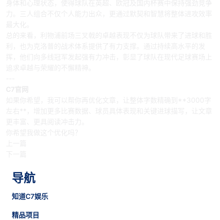
身体和心理状态，使得球队在英超、欧冠及国内杯赛中保持强劲竞争
力。三人组合不仅个人能力出众，更通过默契和智慧将整体进攻效率
最大化。
总的来看，利物浦前场三叉戟的卓越表现不仅为球队带来了进球和胜
利，也为克洛普的战术体系提供了有力支撑。通过持续高水平的发
挥，他们向多线冠军发起强有力冲击，彰显了球队在现代足球赛场上
追求卓越与荣耀的不懈精神。
---
C7官网
如果你希望，我可以帮你再优化文章，让整体字数精确到**3000字
左右**，增加更多比赛数据、球员具体表现和关键进球描写，让文章
更丰富、更具阅读冲击力。
你希望我做这个优化吗？
上一篇
下一篇
导航
知道C7娱乐
精品项目