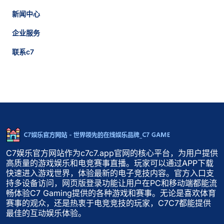
新闻中心
企业服务
联系c7
C7娱乐官方网站作为c7c7.app官网的核心平台，为用户提供
高质量的游戏娱乐和电竞赛事直播。玩家可以通过APP下载
快速进入游戏世界，体验最新的电子竞技内容。官方入口支
持多设备访问，网页版登录功能让用户在PC和移动端都能流
畅体验C7 Gaming提供的各种游戏和赛事。无论是喜欢体育
赛事的观众，还是热衷于电竞竞技的玩家，C7C7都能提供
最佳的互动娱乐体验。