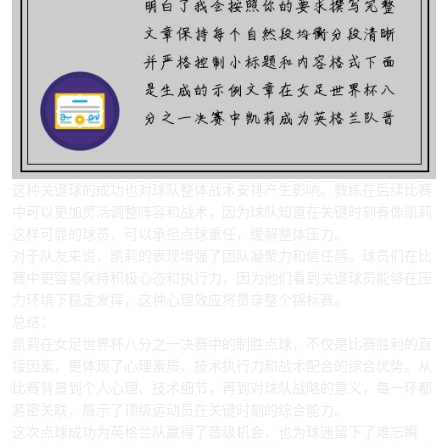
这种关键球的成功也对球队整体战术安排产生影响。教练在后续比赛
中可以更加灵活调整阵容和战术，因为球队知道在关键时刻有像凯莉
这样可靠的球员，可以承担点球重任，缓解整体压力。
对于队友来说，凯莉的表现增强了团队凝聚力和信任感。球员们在比
赛中更容易保持积极心态和执行力，因为他们看到关键球员能够在压
力环境下稳定发挥，这种心理效应将贯穿整个锦标赛。
总结：
凯莉在女足世界杯八分之一决赛中的制胜点球，不仅是比赛胜利的直
接因素，更体现了心理素质、技术执行力和战术配合的综合优势。从
比赛背景到个人心理、技术细节，再到对球队战略的意义，每一环都
紧密关联，展示了顶级运动员在关键时刻的综合能力。
这次点球成功为英格兰队赢得了晋级机会，也为球迷留下了难忘瞬