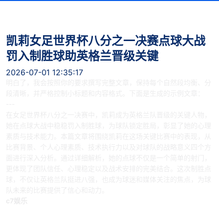
凯莉女足世界杯八分之一决赛点球大战
罚入制胜球助英格兰晋级关键
2026-07-01 12:35:17
明白了，我会按照你的要求撰写完整文章，保持每个自然段均衡、分
段清晰，并严格控制小标题和内容格式。下面是生成的示例文章：
---
在女足世界杯八分之一决赛中，凯莉成为英格兰队晋级的关键人物，
她在点球大战中稳稳罚入制胜球，为球队锁定胜局，彰显了她的心理
素质与技术能力。本篇文章将围绕凯莉在这场关键比赛中的表现，从
比赛背景、个人心理素质、技术执行力以及对球队的战略意义四个方
面进行深入分析。通过详细解析，她的点球不仅是一个简单的射门，
更体现了团队信任、心理稳定以及战术安排的完美结合。这次制胜点
球，不仅让英格兰队挺进八强，也成为球迷和媒体关注的焦点，为球
队未来的比赛提供了信心和动力。
c7娱乐
1、比赛背景与赛前形势