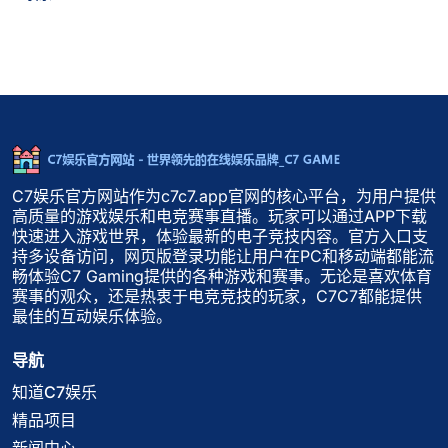
C7娱乐官方网站作为c7c7.app官网的核心平台，为用户提供
高质量的游戏娱乐和电竞赛事直播。玩家可以通过APP下载
快速进入游戏世界，体验最新的电子竞技内容。官方入口支
持多设备访问，网页版登录功能让用户在PC和移动端都能流
畅体验C7 Gaming提供的各种游戏和赛事。无论是喜欢体育
赛事的观众，还是热衷于电竞竞技的玩家，C7C7都能提供
最佳的互动娱乐体验。
导航
知道C7娱乐
精品项目
新闻中心