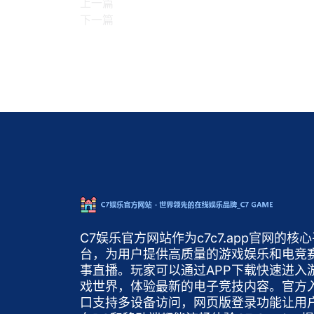
上一篇
下一篇
C7娱乐官方网站作为c7c7.app官网的核
台，为用户提供高质量的游戏娱乐和电竞
事直播。玩家可以通过APP下载快速进入
戏世界，体验最新的电子竞技内容。官方
口支持多设备访问，网页版登录功能让用