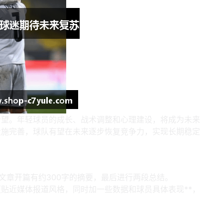
希望。年轻球员的成长、战术调整和心理建设，将成为未来
设施完善，球队有望在未来逐步恢复竞争力，实现长期稳定
且文章开篇有约300字的摘要，最后进行两段总结。
更贴近媒体报道风格，同时加一些数据和球员具体表现**，