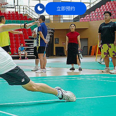
闻
企业
联系
立即预约
服务
C7
立即预约