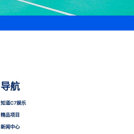
导航
知道C7娱乐
精品项目
新闻中心