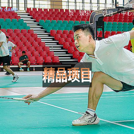
首
知道C7
精品
新
页
娱乐
项目
中心
精品项目