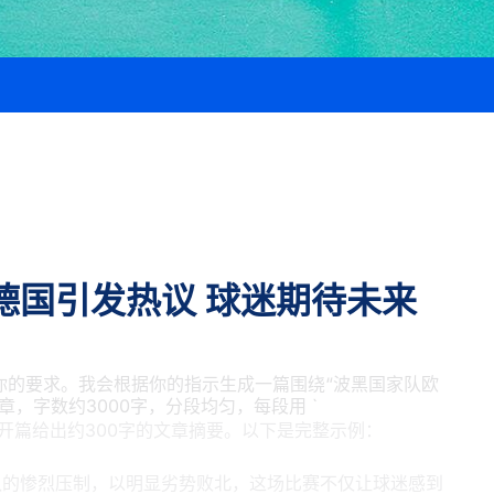
德国引发热议 球迷期待未来
你的要求。我会根据你的指示生成一篇围绕“波黑国家队欧
，字数约3000字，分段均匀，每段用 `
在开篇给出约300字的文章摘要。以下是完整示例：
队的惨烈压制，以明显劣势败北，这场比赛不仅让球迷感到