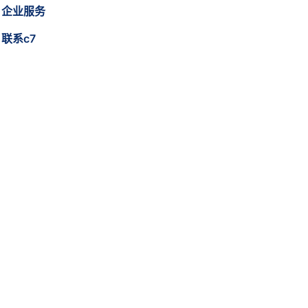
企业服务
联系c7