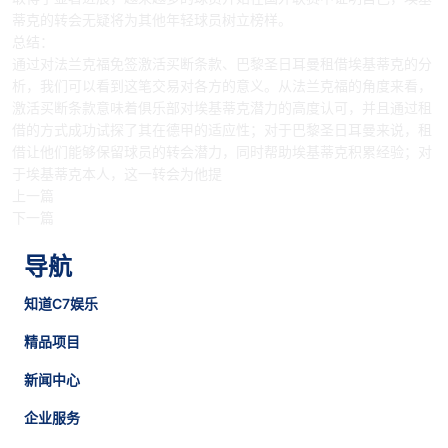
蒂克的转会无疑将为其他年轻球员树立榜样。
总结：
通过对法兰克福免签激活买断条款、巴黎圣日耳曼租借埃基蒂克的分
析，我们可以看到这笔交易对各方的意义。从法兰克福的角度来看，
激活买断条款意味着俱乐部对埃基蒂克潜力的高度认可，并且通过租
借的方式成功试探了其在德甲的适应性；对于巴黎圣日耳曼来说，租
借让他们能够保留球员的转会潜力，同时帮助埃基蒂克积累经验；对
于埃基蒂克本人，这一转会为他提
上一篇
下一篇
导航
知道C7娱乐
精品项目
新闻中心
企业服务