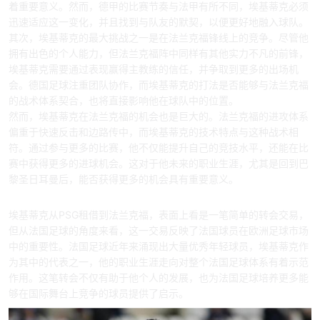
着重要意义。然而，德甲的比赛节奏与法甲有所不同，埃基蒂克必须
迅速适应这一变化，并且找到与队友的默契，以便更好地融入球队。
其次，埃基蒂克的最大挑战之一是在法兰克福锋线上的竞争。尽管他
拥有出色的个人能力，但法兰克福阵中同样有其他实力不凡的前锋，
埃基蒂克需要通过表现赢得主教练的信任，并争取到更多的出场机
会。德国足球注重团队协作，而埃基蒂克的打法是否能够与法兰克福
的战术体系契合，也将直接影响他在球队中的位置。
然而，埃基蒂克在法兰克福的机会也是巨大的。法兰克福的进攻体系
偏重于快速反击和边路传中，而埃基蒂克的技术特点与这种战术相
符。通过参与更多的比赛，他不仅能提升自己的竞技水平，还能在比
赛中获得更多的进球机会。这对于他未来的职业生涯，尤其是回到巴
黎圣日耳曼后，能否获得更多的机会具有重要意义。
4、这一交易对法国足球的影响
埃基蒂克从PSG租借到法兰克福，表面上看是一笔简单的转会交易，
但从法国足球的角度来看，这一交易反映了法国球员在欧洲足球市场
中的重要性。法国足球近年来涌现出大量优秀年轻球员，埃基蒂克作
为其中的代表之一，他的职业生涯走向对整个法国足球体系有着示范
作用。这笔转会不仅有助于他个人的发展，也为法国足球培养更多能
够在国际舞台上竞争的球员提供了启示。