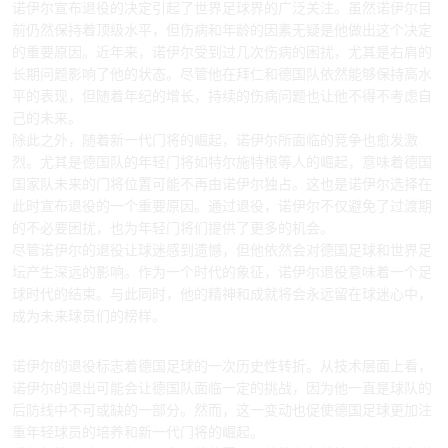
诺伊尔宣布退役的决定引起了世界足球界的广泛关注。虽然诺伊尔目
前仍然保持着顶级水平，但伤病和年龄的因素无疑是他做出这个决定
的重要原因。近年来，诺伊尔受到过几次伤病的困扰，尤其是右肩的
长期问题影响了他的状态。尽管他在拜仁和德国队依然能够保持高水
平的表现，但随着年纪的增长，持续的伤病问题也让他不得不考虑自
己的未来。
除此之外，随着新一代门将的崛起，诺伊尔所面临的竞争也愈发激
烈。尤其是德国队的年轻门将如特尔施特根等人的崛起，意味着德国
国家队未来的门将位置可能不再由诺伊尔独占。这也是诺伊尔选择在
此时宣布退役的一个重要原因。通过退役，诺伊尔不仅避免了过渡期
的不必要困扰，也为年轻门将们提供了更多的机会。
尽管诺伊尔的退役让球迷感到遗憾，但他依然会对德国足球和世界足
坛产生深远的影响。作为一个时代的象征，诺伊尔退役意味着一个足
球时代的结束。与此同时，他的精神和成就将会永远留在球迷心中，
成为未来球员们的榜样。
4、诺伊尔退役对德国足球的深远影响
诺伊尔的退役标志着德国足球的一次历史性转折。从技术层面上看，
诺伊尔的退出可能会让德国队面临一定的挑战，因为他一直是球队的
后防线中不可或缺的一部分。然而，这一变动也促使德国足球更加注
重年轻球员的培养和新一代门将的崛起。