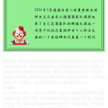
1、诺伊尔的职业生涯与辉煌成就
曼努埃尔·诺伊尔在德国国家队的职业生涯无疑是传奇性的。自2009
年首次亮相以来，诺伊尔就迅速成为了德国队的核心球员，并且在多
次国际大赛中扮演着决定性角色。最为人称道的是他在2014年巴西
世界杯上的表现，帮助德国队时隔24年再次捧起大力神杯。这不仅是
诺伊尔个人的荣誉，也是德国足球历史上极为重要的一刻。
C7官网
除了世界杯冠军外，诺伊尔在欧洲杯、国际友谊赛等其他赛事中也屡
次发挥出色。作为门将，诺伊尔的特点并非仅仅局限于扑救，他的出
球能力、场上指挥以及进攻参与都给球迷留下了深刻印象。尤其是在