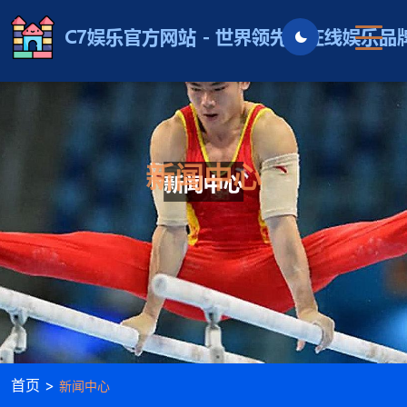
新闻中心
首页 >
新闻中心