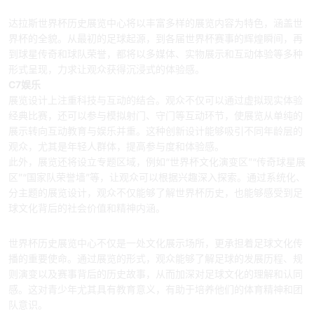
2、展览内容与设计特色
达拉斯世界杯历史展览中心将以丰富多样的展览内容为特色，涵盖世
界杯的全貌。从最初的足球起源，到各届世界杯赛事的辉煌瞬间，再
到球星传奇和球队荣誉，都将以多媒体、实物展示和互动体验等多种
形式呈现，力求让观众获得沉浸式的体验感。
C7娱乐
展览设计上注重科技与互动的结合。观众不仅可以通过虚拟现实体验
经典比赛，还可以参与模拟射门、守门等互动环节，使展览从单纯的
展示转向互动教育与娱乐并重。这种创新设计能够吸引不同年龄层的
观众，尤其是年轻人群体，提高参与度和体验感。
此外，展览还将设立专题区域，例如“世界杯文化演变区”“传奇球星展
区”“国家队荣誉墙”等，让观众可以根据兴趣深入探索。通过系统化、
分主题的展览设计，观众不仅能够了解世界杯历史，也能够感受到足
球文化背后的社会价值和精神内涵。
3、足球文化传播与教育价值
世界杯历史展览中心不仅是一处文化展示场所，更承担着足球文化传
播的重要使命。通过展览的形式，观众能够了解足球的发展历程、规
则演变以及赛事背后的历史故事，从而加深对足球文化的理解和认同
感。这对青少年尤其具有教育意义，有助于培养他们的体育精神和团
队意识。