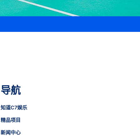
导航
知道C7娱乐
精品项目
新闻中心