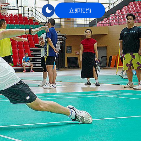
闻
企业
联系
立即预约
服务
C7
立即预约