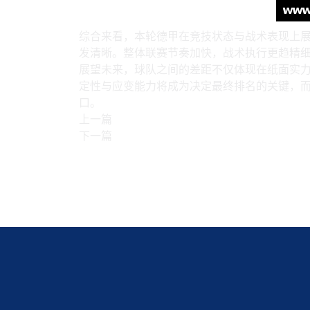
综合来看，本轮德甲在竞技状态与战术表现上
发清晰。整体联赛节奏加快，战术执行更趋精
展望未来，球队之间的差距不仅体现在纸面实
定性与应变能力将成为决定最终排名的关键，
口。
上一篇
下一篇