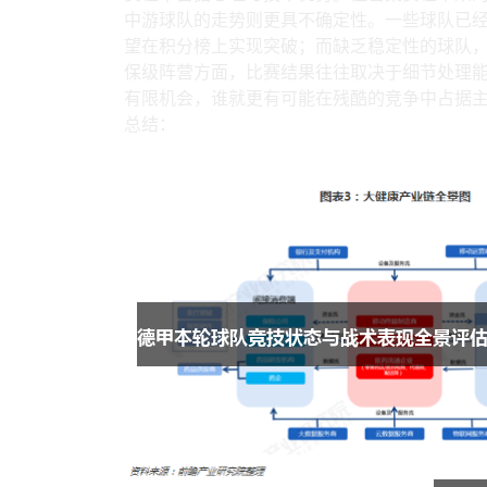
中游球队的走势则更具不确定性。一些球队已
望在积分榜上实现突破；而缺乏稳定性的球队
保级阵营方面，比赛结果往往取决于细节处理
有限机会，谁就更有可能在残酷的竞争中占据
总结：