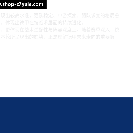
展现出较高水准，强队稳定、中游探索、弱队求变的格局愈
细，体现出德甲在技战术层面的持续进化。
力，更体现在战术适配性与阵容深度上。随着赛季深入，稳
而本轮所呈现出的趋势，正是理解德甲未来走向的重要窗