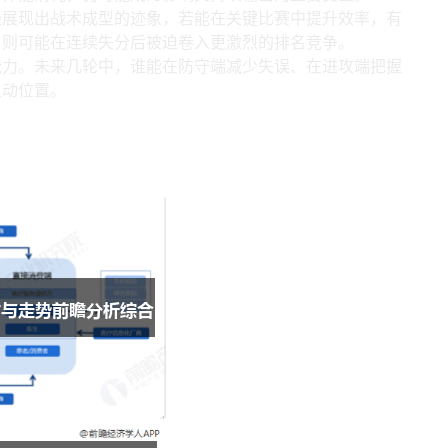
经展现出战术成型的迹象，若能在关键比赛中提升效率，有
，则可能在连续失分后被迫卷入更激烈的排名竞争。
能力。未来几轮中，谁能在防守端减少失误、在进攻端把握
主动位置。