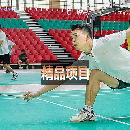
首
知道C7
精品
新
页
娱乐
项目
中心
精品项目