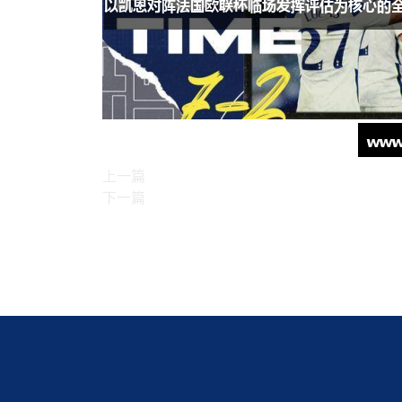
上一篇
下一篇