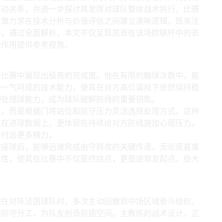
互动关系，并进一步探讨其发挥对球队整体战术执行、比赛
文章力求在技术分析与价值评估之间建立清晰逻辑，既关注
力。通过全面解析，本文不仅呈现凯恩在该场欧联杯中的表
实作用提供参考视角。
杯比赛中展现出极高的完成度。他在有限的触球次数中，能
种一气呵成的技术能力，使其在对方高位逼抢下依然保持稳
脚处理球能力，成为球队破解防线的重要钥匙。
度，而是根据门将站位和防守压力灵活选择处理方式。这种
现在进球数据上，更体现在持续给对方防线施加心理压力。
不付出更多精力。
撤接球后，能够迅速完成由守转攻的关键传递，无论是直塞
样性，使其在比赛中不仅是终结点，更是进攻发起点，极大
他在对阵法国球队时，多次主动回撤到中场区域参与组织，
的防守分工，为队友创造前插空间。主教练的战术设计，正