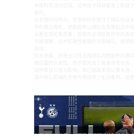
夹限制其活动空间，这种防守倾斜客观上削弱
条件。
在关键时间节点，凯恩的存在提升了球队的战
中的策应角色，他都能够让球队在有限机会中
从更宏观的角度看，凯恩在这场欧联杯中的表
风格强硬、战术纪律性极强的法国球队，依然
总结：
综合来看，凯恩在对阵法国球队的欧联杯比赛
理层面的全面性。他不仅完成了自身进攻任务
这种表现价值与影响，早已超越单场比赛本身
球中核心前锋的多维作用提供了生动案例。凯