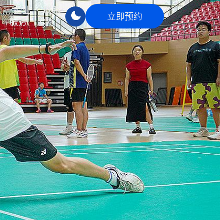
闻
企业
联系
立即预约
服务
C7
立即预约