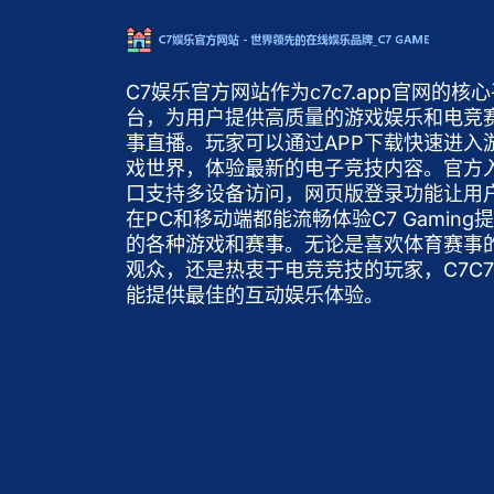
C7娱乐官方网站作为c7c7.app官网的核
台，为用户提供高质量的游戏娱乐和电竞
事直播。玩家可以通过APP下载快速进入
戏世界，体验最新的电子竞技内容。官方
口支持多设备访问，网页版登录功能让用
在PC和移动端都能流畅体验C7 Gaming
的各种游戏和赛事。无论是喜欢体育赛事
观众，还是热衷于电竞竞技的玩家，C7C
能提供最佳的互动娱乐体验。