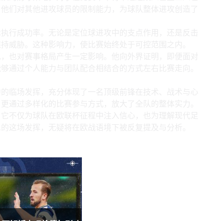
了他们对其他进攻球员的限制能力，为球队整体进攻创造了
术执行成功率。无论是定位球进攻中的支点作用，还是反击
保持威胁。这种影响力，使比赛始终处于可控范围之内。
现，也对赛事格局产生一定影响。他向外界证明，即便面对
能够通过个人能力与团队配合相结合的方式左右比赛走向。
中的临场发挥，充分体现了一名顶级前锋在技术、战术与心
，更通过多样化的比赛参与方式，放大了全队的整体实力。
。它不仅为球队在欧联杯征程中注入信心，也为理解现代足
恩的这场发挥，无疑将在欧战语境下被反复提及与分析。