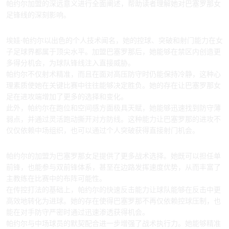
帕约尔加盟的深远意义进行全面阐述，帮助读者理解她对巴塞罗那女
足锋线的深刻影响。
1、技术与得分能力突出
埃娃·帕约尔以出色的个人技术闻名，她的控球、突破和射门能力在女
子足球界都属于顶尖水平。加盟巴塞罗那后，她能够在禁区内创造更
多得分机会，为球队锋线注入直接威胁。
帕约尔不仅射术精准，而且在面对高压防守时仍能保持冷静，这种心
理素质使她在关键比赛中往往能够决定胜负。她的存在让巴塞罗那女
足在进攻端增加了更多的选择和变化。
此外，帕约尔在跑位和空间感方面极具天赋，她能够迅速找到防守薄
弱点，并通过灵活跑动撕开对方防线。这种能力让巴塞罗那的进攻不
仅仅依赖中场组织，也可以通过个人突破获得直接射门机会。
2、战术多样性提升
帕约尔的加盟为巴塞罗那女足提供了更多战术选择。她既可以担任单
前锋，也能参与双前锋体系，甚至在边路发挥速度优势，从而丰富了
主教练在比赛中的布阵可能性。
在传控打法的基础上，帕约尔的快速反击能力让球队能够在反击中更
高效地转化为进球。她的存在使得巴塞罗那不再仅依赖控球压制，也
能在对手防守严密时通过迅速渗透获得机会。
帕约尔与中场球员的默契配合进一步增强了战术执行力。她能够精准