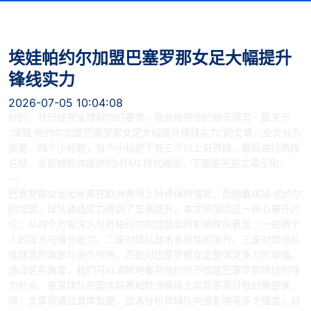
埃娃帕约尔加盟巴塞罗那女足大幅提升
锋线实力
2026-07-05 10:04:08
好的，我已经完全理解你的要求。我会按照你的规范撰写一篇关于
“埃娃·帕约尔加盟巴塞罗那女足大幅提升锋线实力”的文章，全文分为
摘要、四个小标题，每个小标题下有三个以上自然段，最后进行两段
总结，全部按照你提供的HTML样式输出。下面是完整文章示例：
---
巴塞罗那女足近年来在欧洲赛场上持续保持强势，而随着埃娃·帕约尔
的加盟，球队锋线实力得到了显著提升。本文将围绕这一核心展开讨
论，从四个方面深入分析帕约尔的加盟如何影响球队表现：一是她个
人的技术与得分能力，二是对球队战术多样性的提升，三是对其他前
锋球员的激励与协作作用，四是对巴塞罗那女足整体竞争力的增强。
通过这些角度，我们可以清晰地看到帕约尔不仅是巴塞罗那锋线的强
力补充，更是球队在国内联赛和欧洲赛场上实现更高目标的重要保
障。文章将通过具体数据、战术分析和球队内部影响等多个维度，对