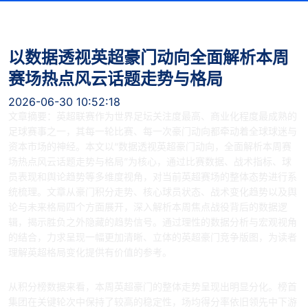
以数据透视英超豪门动向全面解析本周
赛场热点风云话题走势与格局
2026-06-30 10:52:18
文章摘要：英超联赛作为世界足坛关注度最高、商业化程度最成熟的
足球赛事之一，其每一轮比赛、每一次豪门动向都牵动着全球球迷与
资本市场的神经。本文以“数据透视英超豪门动向，全面解析本周赛
场热点风云话题走势与格局”为核心，通过比赛数据、战术指标、球
员表现和舆论趋势等多维度视角，对当前英超赛场的整体态势进行系
统梳理。文章从豪门积分走势、核心球员状态、战术变化趋势以及舆
论与未来格局四个方面展开，深入解析本周焦点战役背后的数据逻
辑，揭示胜负之外隐藏的趋势信号。通过理性的数据分析与宏观视角
的结合，力求呈现一幅更加清晰、立体的英超豪门竞争版图，为读者
理解英超格局变化提供有价值的参考。
1、豪门积分走势解析
从积分榜数据来看，本周英超豪门的整体走势呈现出明显分化。榜首
集团在关键轮次中保持了较高的稳定性，场均得分率依旧领先中下游