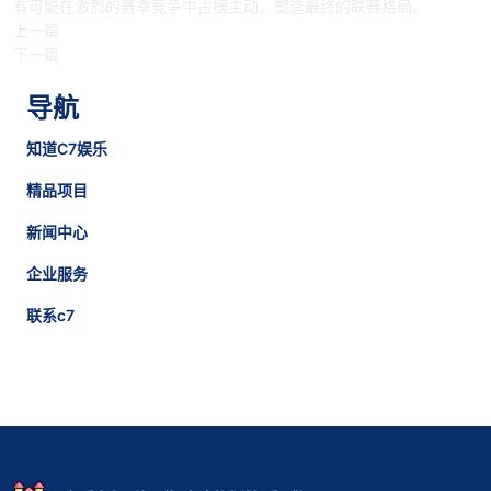
有可能在激烈的赛季竞争中占据主动，塑造最终的联赛格局。
上一篇
下一篇
导航
知道C7娱乐
精品项目
新闻中心
企业服务
联系c7