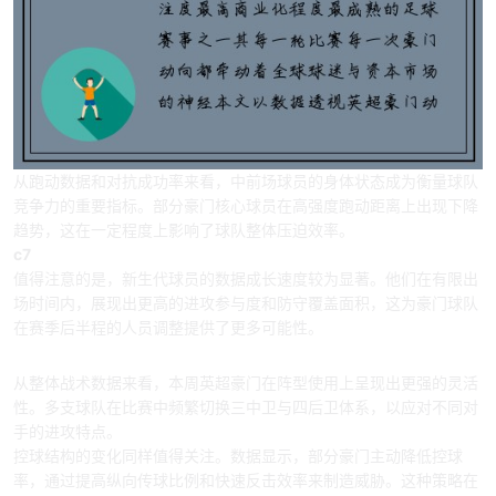
从跑动数据和对抗成功率来看，中前场球员的身体状态成为衡量球队
竞争力的重要指标。部分豪门核心球员在高强度跑动距离上出现下降
趋势，这在一定程度上影响了球队整体压迫效率。
c7
值得注意的是，新生代球员的数据成长速度较为显著。他们在有限出
场时间内，展现出更高的进攻参与度和防守覆盖面积，这为豪门球队
在赛季后半程的人员调整提供了更多可能性。
3、战术结构变化趋势
从整体战术数据来看，本周英超豪门在阵型使用上呈现出更强的灵活
性。多支球队在比赛中频繁切换三中卫与四后卫体系，以应对不同对
手的进攻特点。
控球结构的变化同样值得关注。数据显示，部分豪门主动降低控球
率，通过提高纵向传球比例和快速反击效率来制造威胁。这种策略在