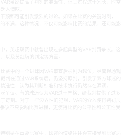
VAR虽然提高了判罚的准确性，但其过程过于冗长，时常
缺乏人情味。
次干预都可能引发激烈的讨论。如果在比赛的关键时刻，
迷的不满。这种情况，不仅可能影响比赛的结果，还可能影
体实例
季中，英超联赛中就曾出现过多起典型的VAR判罚争议。这
罚、以及黄红牌的判定等方面。
比赛中的一个进球因VAR审查后被判为越位，尽管现场观
裁判在通过VAR系统后，仍坚持原判，引发了双方球迷的
的精准性，认为其判断标准和技术执行仍然存在漏洞。
广泛争议。有的球迷认为VAR过于严格，给裁判提供了过多
于苛刻。对于一些边界性的犯规，VAR的介入使得判罚尺
些争议不只影响比赛进程，更使得比赛的公平性和公正性受
迷情绪的影响
，特别是在重要比赛中。球迷的情绪往往会直接受到比赛局