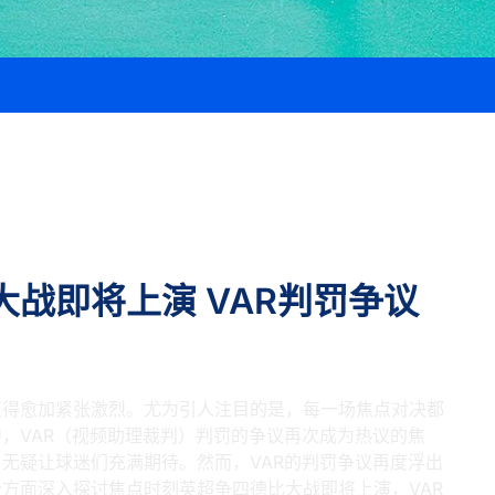
战即将上演 VAR判罚争议
变得愈加紧张激烈。尤为引人注目的是，每一场焦点对决都
，VAR（视频助理裁判）判罚的争议再次成为热议的焦
无疑让球迷们充满期待。然而，VAR的判罚争议再度浮出
方面深入探讨焦点时刻英超争四德比大战即将上演，VAR