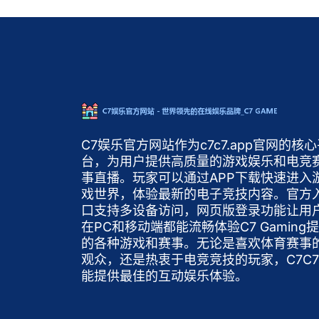
C7娱乐官方网站作为c7c7.app官网的核
台，为用户提供高质量的游戏娱乐和电竞
事直播。玩家可以通过APP下载快速进入
戏世界，体验最新的电子竞技内容。官方
口支持多设备访问，网页版登录功能让用
在PC和移动端都能流畅体验C7 Gaming
的各种游戏和赛事。无论是喜欢体育赛事
观众，还是热衷于电竞竞技的玩家，C7C
能提供最佳的互动娱乐体验。