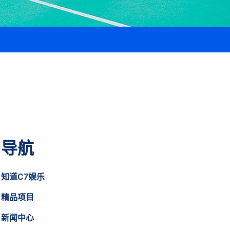
导航
知道C7娱乐
精品项目
新闻中心