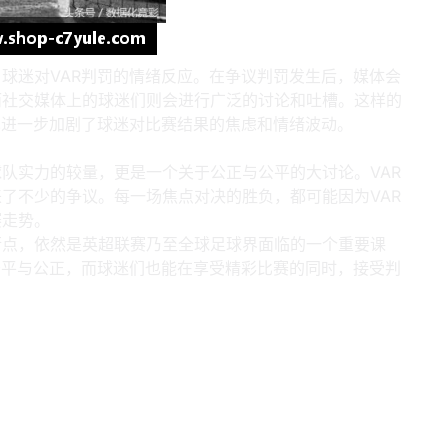
球迷对VAR判罚的情绪反应。在争议判罚发生后，媒体会
而社交媒体上的球迷们则会进行广泛的讨论和吐槽。这样的
也进一步加剧了球迷对比赛结果的焦虑和情绪波动。
队实力的较量，更是一个关于公正与公平的大讨论。VAR
了不少的争议。每一场焦点对决的胜负，都可能因为VAR
赛走势。
衡点，依然是英超联赛乃至全球足球界面临的一个重要课
公平与公正，而球迷们也能在享受精彩比赛的同时，接受判