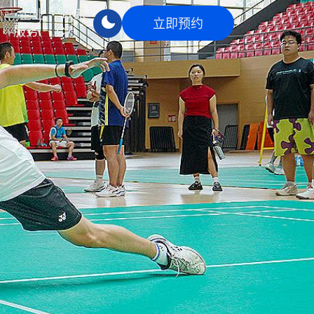
闻
企业
联系
立即预约
服务
C7
立即预约