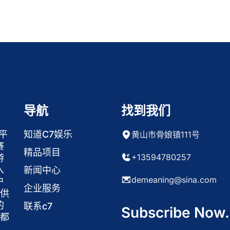
导航
找到我们
知道C7娱乐
心平
黄山市骨娘镇111号
赛
精品项目
+13594780257
游
入
新闻中心
demeaning@sina.com
户
企业服务
提供
的
联系c7
Subscribe Now.
7都