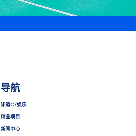
导航
知道C7娱乐
精品项目
新闻中心