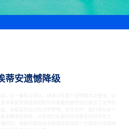
埃蒂安遗憾降级
降级，这一事件让球队、球迷以及整个法甲都为之惋惜。这
，圣埃蒂安凭借坚韧的防守和果敢的进攻成功保住了法甲的
机会，未能延续自己的法甲梦想。在本文中，我们将从多个
梅斯本赛季的表现，以及他们在面对圣埃蒂安时的不足之
关键时刻、梅斯的整体战术和球员表现四个方面进行详细阐