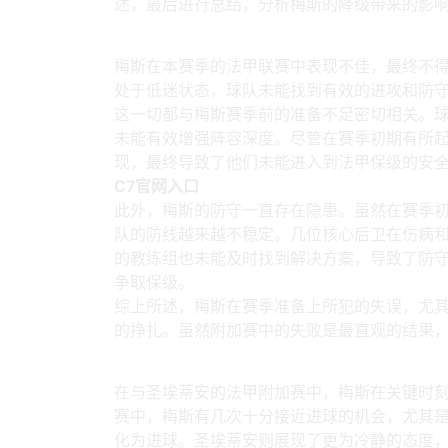
述，最后进行总结，分析梅斯的降级带来的影
1、梅斯的赛季准备不足
梅斯在本赛季的法甲联赛中表现不佳，最终不
处于低迷状态，球队未能找到有效的进攻和防
这一切都与梅斯赛季前的准备不足密切相关。
未能有效增强阵容深度。尽管在赛季初期有所
现，最终导致了他们未能进入到法甲保级的安
C7官网入口
此外，梅斯的防守一直存在隐患。虽然在赛季
队的防线越来越不稳定。几位核心后卫在伤病
的教练组也未能及时找到解决方案，导致了防
争取保级。
综上所述，梅斯在赛季准备上所犯的失误，尤
的挣扎。虽然附加赛中的失败是最直观的结果
2、关键时刻未能把握
在与圣埃蒂安的法甲附加赛中，梅斯在关键时
赛中，梅斯有几次十分接近进球的机会，尤其
化为进球。圣埃蒂安则展现了更为冷静的态度