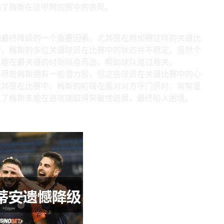
响了梅斯在法甲附加赛中的表现。
们最终降级的一个重要因素。尤其是在附加赛这样的关键比
而，梅斯的多位关键球员在比赛中的状态并不稳定。虽然个
未能在最关键的时刻挺身而出，帮助球队渡过难关。
。尽管梅斯拥有一些潜力股，但这些球员在关键比赛中的心
尤其是在比赛中，梅斯的前锋在面对对方守门员时，常常显
致了梅斯未能在进攻端取得突破性进展，最终陷入困境。