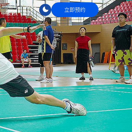
闻
企业
联系
立即预约
服务
C7
立即预约