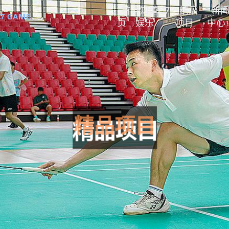
首
知道C7
精品
新
页
娱乐
项目
中心
精品项目