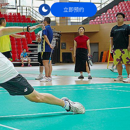
闻
企业
联系
立即预约
服务
C7
立即预约