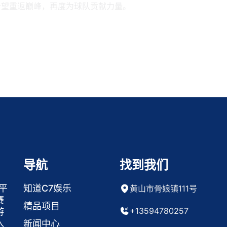
希望重返巅峰，再度为球队贡献力量。
导航
找到我们
知道C7娱乐
心平
黄山市骨娘镇111号
赛
精品项目
+13594780257
游
入
新闻中心