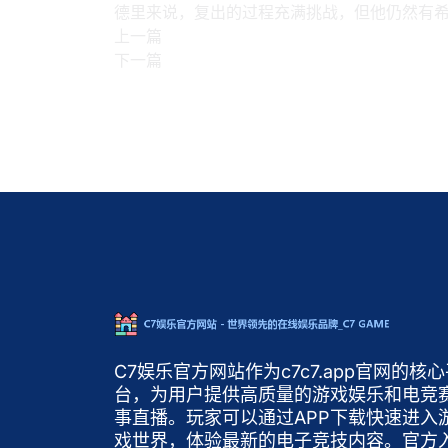
德里来说，复出的过程充满挑战，但他仍然有
上一篇
下一篇
C7娱乐官方网站作为c7c7.app官网的核
台，为用户提供高质量的游戏娱乐和电竞
事直播。玩家可以通过APP下载快速进入
戏世界，体验最新的电子竞技内容。官方