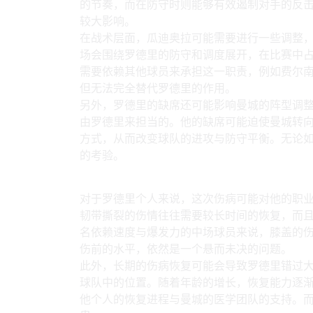
的节奏，而在防守时则能够有效遏制对手的反
较大影响。
在战术层面，瓜迪奥拉可能需要进行一些调整
场会围绕罗德里的防守和调度展开，在比赛中
需要依赖其他球员来承担这一职责，例如费尔
但无法完全替代罗德里的作用。
另外，罗德里的缺席还可能影响曼城的阵型调整。
由罗德里来担当的。他的缺席可能迫使曼城转向
方式，从而改变球队的进攻与防守平衡。无论
的考验。
3、罗德里伤势对个人
对于罗德里个人来说，这次伤病可能对他的职
韧带撕裂的伤情往往需要较长时间的恢复，而
名依赖速度与爆发力的中场球员来说，膝盖的
伤前的水平，依然是一个悬而未决的问题。
此外，长期的伤病恢复可能会导致罗德里错过
球队中的位置。随着年龄的增长，恢复能力逐
他个人的恢复进程与曼城的医学团队的支持。