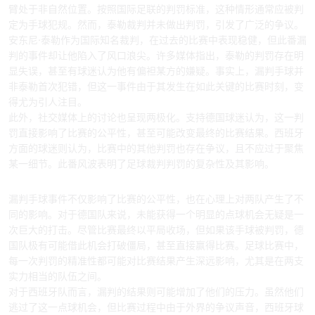
臂处于非自然位置。按照国际足联的判罚标准，这种情形通常应被判
定为手球犯规。然而，泰勒裁判并未做出判罚，引发了广泛的争议。
安东尼·泰勒作为国际知名裁判，在过去的比赛中表现稳健，但此番漏
判的事件却让他陷入了风口浪尖。许多媒体指出，泰勒的判罚存在明
显失误，甚至有球迷认为他有偏袒某方的嫌疑。事实上，漏判手球并
非泰勒首次犯错，但这一事件由于其发生在如此关键的比赛时刻，变
得尤为引人注目。
此外，社交媒体上的讨论也呈现两极化。支持德国球迷认为，这一判
罚直接影响了比赛的公平性，甚至可能改变最终的比赛结果。西班牙
方面的球迷则认为，比赛中的其他判罚也存在争议，且不应过于聚焦
某一细节。此番风波表明了足球裁判判罚的复杂性及其影响。
2、漏判对比赛结果的影响
漏判手球事件不仅影响了比赛的公平性，也在心理上对两队产生了不
同的影响。对于德国队来说，未能获得一个明显的点球机会无疑是一
次巨大的打击。尽管比赛最终以平局收场，但如果该手球被判罚，德
国队极有可能借此机会打破僵局，甚至直接赢得比赛。足球比赛中，
每一次判罚的精准性都可能对比赛结果产生深远影响，尤其是在两支
实力相当的队伍之间。
对于西班牙队而言，漏判的结果则可能增加了他们的压力。虽然他们
逃过了这一点球机会，但比赛过程中由于外界的争议声音，西班牙球