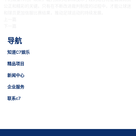
公正和精彩的关键。只有在不断改进裁判制度的过程中，才能让球迷
和球员更加信服比赛结果，推动足球运动的持续发展。
上一篇
下一篇
导航
知道C7娱乐
精品项目
新闻中心
企业服务
联系c7