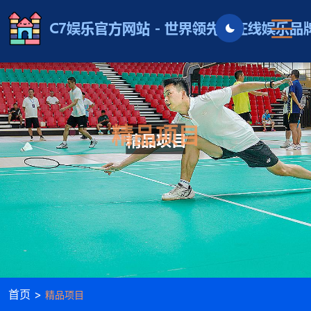
精品项目
首页 >
精品项目