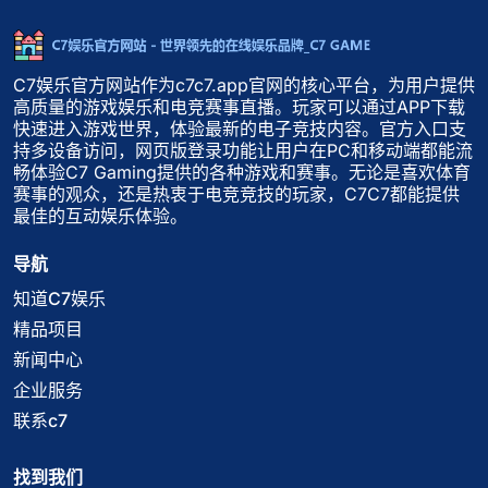
C7娱乐官方网站作为c7c7.app官网的核心平台，为用户提供
高质量的游戏娱乐和电竞赛事直播。玩家可以通过APP下载
快速进入游戏世界，体验最新的电子竞技内容。官方入口支
持多设备访问，网页版登录功能让用户在PC和移动端都能流
畅体验C7 Gaming提供的各种游戏和赛事。无论是喜欢体育
赛事的观众，还是热衷于电竞竞技的玩家，C7C7都能提供
最佳的互动娱乐体验。
导航
知道C7娱乐
精品项目
新闻中心
企业服务
联系c7
找到我们