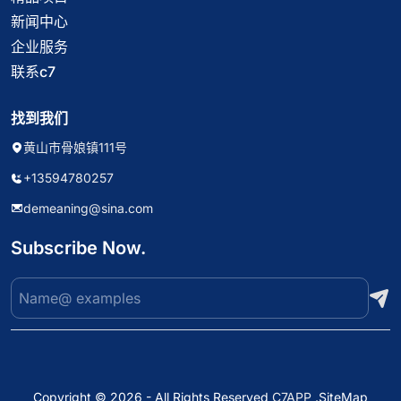
新闻中心
企业服务
联系c7
找到我们
黄山市骨娘镇111号
+13594780257
demeaning@sina.com
Subscribe Now.
Copyright © 2026 - All Rights Reserved
C7APP
.
SiteMap