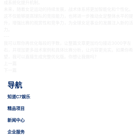
成系统化提升机制。
未来，随着女足运动的持续发展，战术体系将更加智能化和个性化。
这不仅能够提高球队的竞技能力，也将进一步推动女足整体水平的提
升，增强比赛的观赏性和竞争力，为全球女足事业的发展注入新的活
力。
---
我可以帮你再优化每段的字数，让整篇文章更加均匀接近3000字左
右，并增加更多战术案例和具体比赛分析，让内容更充实。如果你希
望，我可以直接生成完整优化版。你想让我做吗？
上一篇
下一篇
导航
知道C7娱乐
精品项目
新闻中心
企业服务