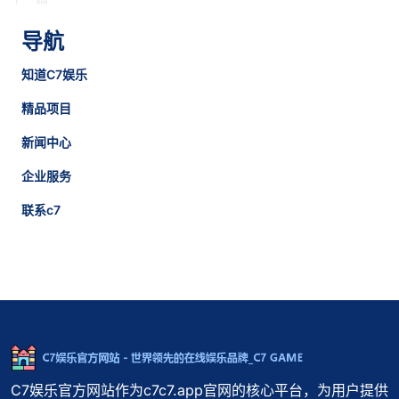
导航
知道C7娱乐
精品项目
新闻中心
企业服务
联系c7
C7娱乐官方网站作为c7c7.app官网的核心平台，为用户提供