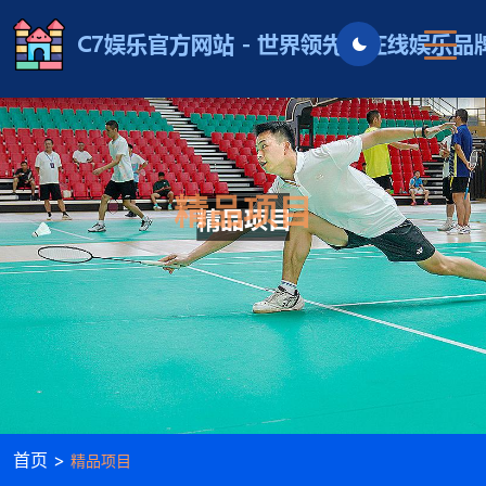
精品项目
首页 >
精品项目