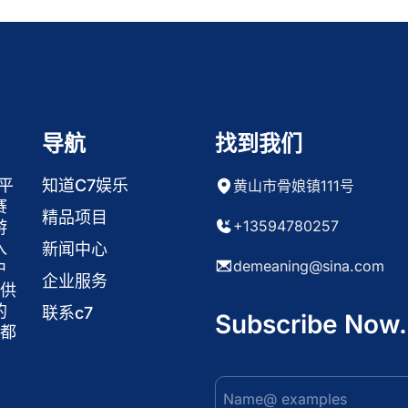
导航
找到我们
知道C7娱乐
心平
黄山市骨娘镇111号
赛
精品项目
+13594780257
游
入
新闻中心
demeaning@sina.com
户
企业服务
提供
的
联系c7
Subscribe Now.
7都