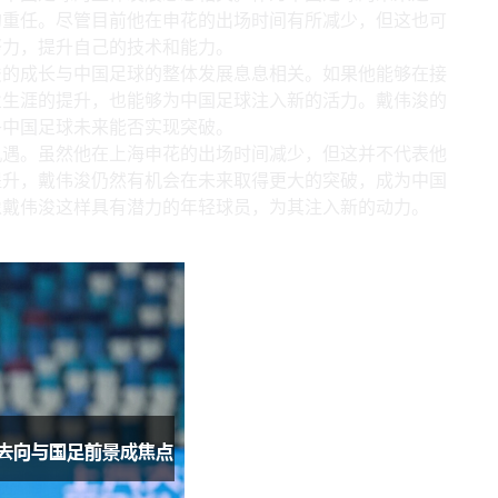
的重任。尽管目前他在申花的出场时间有所减少，但这也可
努力，提升自己的技术和能力。
浚的成长与中国足球的整体发展息息相关。如果他能够在接
业生涯的提升，也能够为中国足球注入新的活力。戴伟浚的
乎中国足球未来能否实现突破。
机遇。虽然他在上海申花的出场时间减少，但这并不代表他
提升，戴伟浚仍然有机会在未来取得更大的突破，成为中国
像戴伟浚这样具有潜力的年轻球员，为其注入新的动力。