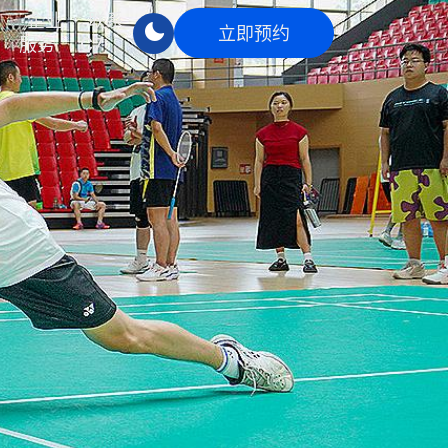
闻
企业
联系
立即预约
服务
C7
立即预约