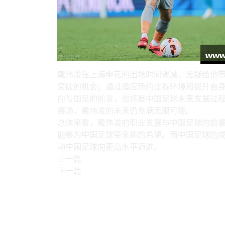
戴伟浚在上海申花的出场时间骤减，无疑给他
突破的机会。通过适应新的比赛环境和提升自
向与国足的前景，也将是中国足球未来发展过
赛场，戴伟浚的未来仍充满无限可能。
总体来看，戴伟浚的职业发展与中国足球的前
能够为中国足球带来新的希望。而中国足球的
动中国足球向更高水平迈进。
上一篇
下一篇