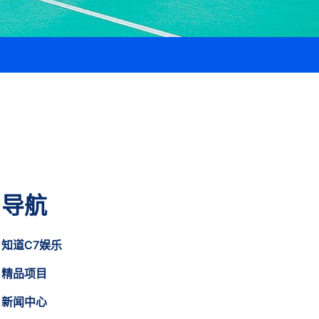
导航
知道C7娱乐
精品项目
新闻中心