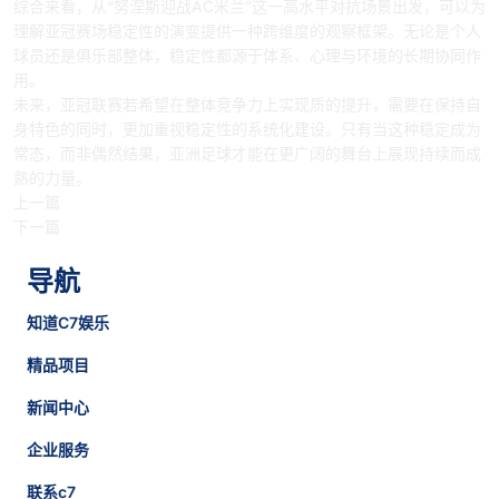
综合来看，从“努涅斯迎战AC米兰”这一高水平对抗场景出发，可以为
理解亚冠赛场稳定性的演变提供一种跨维度的观察框架。无论是个人
球员还是俱乐部整体，稳定性都源于体系、心理与环境的长期协同作
用。
未来，亚冠联赛若希望在整体竞争力上实现质的提升，需要在保持自
身特色的同时，更加重视稳定性的系统化建设。只有当这种稳定成为
常态，而非偶然结果，亚洲足球才能在更广阔的舞台上展现持续而成
熟的力量。
上一篇
下一篇
导航
知道C7娱乐
精品项目
新闻中心
企业服务
联系c7