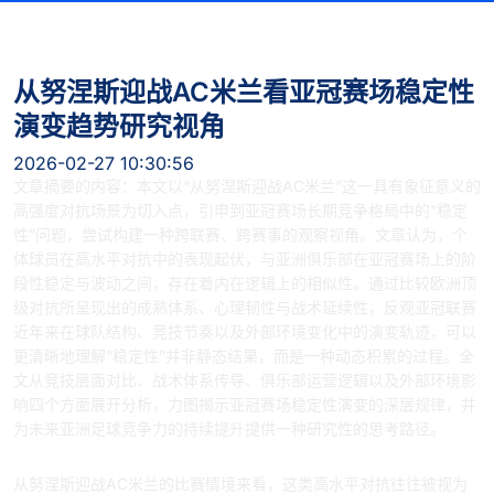
从努涅斯迎战AC米兰看亚冠赛场稳定性
演变趋势研究视角
2026-02-27 10:30:56
文章摘要的内容：本文以“从努涅斯迎战AC米兰”这一具有象征意义的
高强度对抗场景为切入点，引申到亚冠赛场长期竞争格局中的“稳定
性”问题，尝试构建一种跨联赛、跨赛事的观察视角。文章认为，个
体球员在高水平对抗中的表现起伏，与亚洲俱乐部在亚冠赛场上的阶
段性稳定与波动之间，存在着内在逻辑上的相似性。通过比较欧洲顶
级对抗所呈现出的成熟体系、心理韧性与战术延续性，反观亚冠联赛
近年来在球队结构、竞技节奏以及外部环境变化中的演变轨迹，可以
更清晰地理解“稳定性”并非静态结果，而是一种动态积累的过程。全
文从竞技层面对比、战术体系传导、俱乐部运营逻辑以及外部环境影
响四个方面展开分析，力图揭示亚冠赛场稳定性演变的深层规律，并
为未来亚洲足球竞争力的持续提升提供一种研究性的思考路径。
一、对抗样本启示
从努涅斯迎战AC米兰的比赛情境来看，这类高水平对抗往往被视为