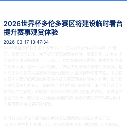
2026世界杯多伦多赛区将建设临时看台
提升赛事观赏体验
2026-03-17 13:47:34
2026年世界杯将于多个城市举办，其中多伦多作为其中的一个赛
区，备受全球关注。为了提升赛事的观赏体验，赛事组织方计划在多
伦多赛区建设临时看台，以满足日益增加的观众需求和提供更加舒适
的观赛环境。这一计划不仅展示了赛事方对于观众需求的敏感度，也
体现了多伦多在大型赛事基础设施建设方面的创新与前瞻性。本文将
从四个方面详细阐述临时看台在提升赛事观赏体验中的作用：临时看
台对容量提升的意义，临时看台对视角优化的贡献，临时看台对安全
和便利性的影响，临时看台对经济和文化影响的促进作用。通过这些
方面的分析，我们可以更全面地理解临时看台如何为2026年世界杯
的赛事观众带来更好的体验。
1、临时看台对容量提升的意义
临时看台的建设首要目的是解决赛事期间观众数量的需求问题。
2026年世界杯的规模空前，观众的需求也在不断增加，传统的固定