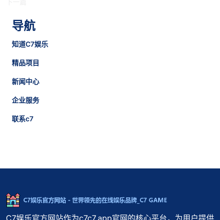
下一篇
导航
知道C7娱乐
精品项目
新闻中心
企业服务
联系c7
C7娱乐官方网站作为c7c7.app官网的核心平台，为用户提供