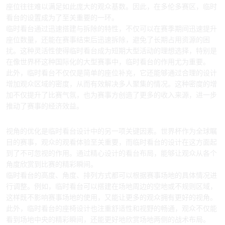
座位往往难以满足如此庞大的观众基数。因此，在多伦多赛区，临时
看台的设置成为了至关重要的一环。
临时看台通过迅速搭建与拆除的特性，不仅可以在赛季期间迅速提升
座位数量，还能在赛事结束后迅速拆除，避免了长期占用资源的困
扰。这种灵活性使得临时看台成为短期大型活动的理想选择，特别是
在像世界杯这种国际化的大型赛事中，临时看台的作用尤为重要。
此外，临时看台不仅仅是简单的座位补充，它还能够通过合理的设计
增加观众区域的密度，从而有效解决多人聚集的情况。这种密度的增
加不仅提升了比赛气氛，也为赛事方创造了更多的收入来源，进一步
推动了赛事的经济效益。
2、临时看台对视角优化的贡献
视角的优化是临时看台设计中的另一项关键因素。世界杯作为全球瞩
目的赛事，观众的观看体验至关重要，而临时看台的设计在这方面起
到了不可忽视的作用。通过精心设计的看台布局，能够让观众从各个
角度欣赏到比赛的精彩瞬间。
临时看台的高度、角度、排列方式都可以根据赛事场地的具体情况进
行调整。例如，临时看台可以搭建在场地周边的空地或不规则区域，
这样既不影响赛事场地的使用，又能让更多的观众拥有更好的视角。
此外，临时看台的座椅设计也注重舒适性和视野的畅通，观众不仅能
看到场地中央的精彩瞬间，还能更好地欣赏场地两侧的战术布局。