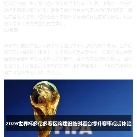
更重要的是，临时看台通过使用现代化的设计技术，使得每一个座位
的视角都经过精心优化，避免了传统看台中常见的视线阻挡问题。通
过这些优化措施，临时看台不仅提升了观赛的舒适度和便捷性，也为
观众带来了更高质量的视觉体验。
C7官网
3、临时看台对安全和便利性的影响
安全性和便利性是大型赛事场地建设中不可忽视的两个方面。在多伦
多赛区的临时看台建设中，安全性被视为首要任务。赛事组织方需要
确保看台能够承受大规模人群的聚集，并具备应急疏散的能力。临时
看台的设计通常会采用最新的建筑标准和安全技术，以确保其结构稳
固并且能够快速应对突发状况。