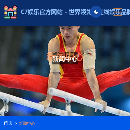
新闻中心
首页 >
新闻中心