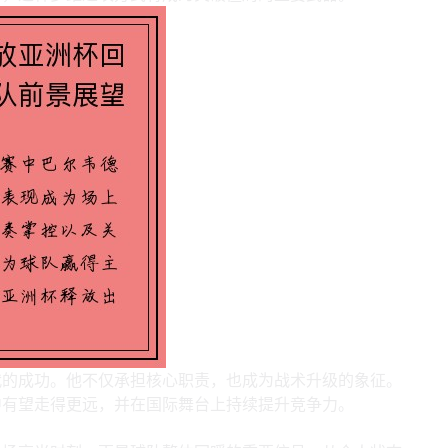
代的成功。他不仅承担核心职责，也成为战术升级的象征。
中有望走得更远，并在国际舞台上持续提升竞争力。