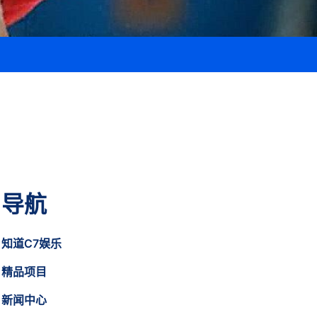
导航
知道C7娱乐
精品项目
新闻中心