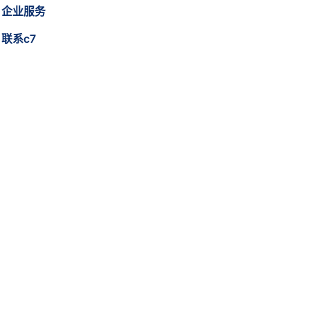
企业服务
联系c7