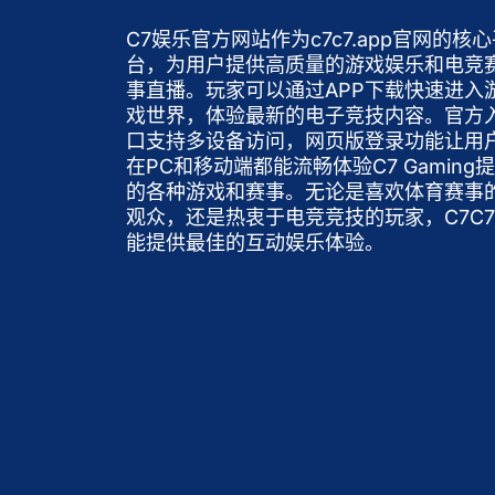
C7娱乐官方网站作为c7c7.app官网的核
台，为用户提供高质量的游戏娱乐和电竞
事直播。玩家可以通过APP下载快速进入
戏世界，体验最新的电子竞技内容。官方
口支持多设备访问，网页版登录功能让用
在PC和移动端都能流畅体验C7 Gaming
的各种游戏和赛事。无论是喜欢体育赛事
观众，还是热衷于电竞竞技的玩家，C7C
能提供最佳的互动娱乐体验。