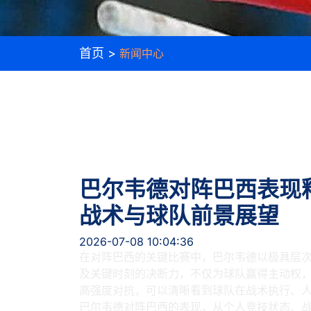
首页 >
新闻中心
巴尔韦德对阵巴西表现
战术与球队前景展望
2026-07-08 10:04:36
在对阵巴西的关键比赛中，巴尔韦德以极具层
及关键时刻的决断力，不仅为球队赢得主动权
高强度对抗，可以清晰看到球队在战术执行、
巴尔韦德对阵巴西的表现，从个人竞技状态、