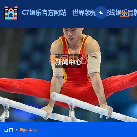
新闻中心
首页 >
新闻中心