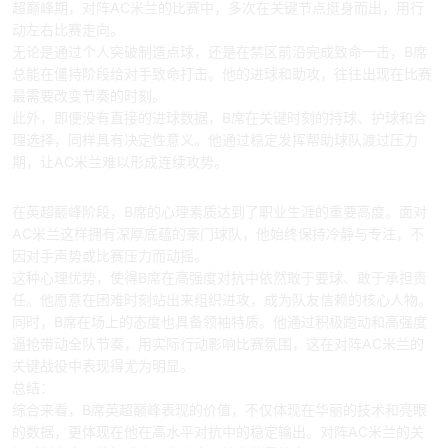
超巅峰期，对阵AC米兰的比赛中，多次在关键节点挺身而出，用行
动左右比赛走向。
无论是通过个人突破制造点球，还是在禁区前沿完成致命一击，B席
总能在僵持阶段给对手致命打击。他的进球和助攻，往往出现在比赛
最需要改变节奏的时刻。
此外，即便没有直接的进球数据，B席在关键时刻的持球、护球和合
理选择，同样具有决定性意义。他通过稳定发挥帮助球队渡过压力
期，让AC米兰难以形成连续攻势。
4、心理与领袖气质
在英超巅峰阶段，B席的心理素质达到了职业生涯的重要高度。面对
AC米兰这样拥有深厚底蕴的豪门球队，他始终保持冷静与专注，不
因对手声势或比赛压力而动摇。
这种心理优势，使得B席在高强度对抗中依然敢于要球、敢于承担责
任。他愿意在困难时刻站出来组织进攻，成为队友信赖的核心人物。
同时，B席在场上的态度也具备领袖特质。他通过积极跑动和高强度
逼抢带动全队节奏，用实际行动影响比赛氛围，这在对阵AC米兰的
关键战役中表现得尤为明显。
总结：
综合来看，B席英超巅峰表现的价值，不仅体现在华丽的技术和亮眼
的数据，更体现在他在高水平对抗中的稳定输出。对阵AC米兰的关