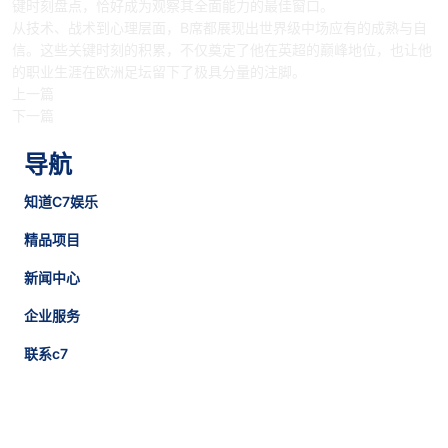
键时刻盘点，恰好成为观察其全面能力的最佳窗口。
从技术、战术到心理层面，B席都展现出世界级中场应有的成熟与自
信。这些关键时刻的积累，不仅奠定了他在英超的巅峰地位，也让他
的职业生涯在欧洲足坛留下了极具分量的注脚。
上一篇
下一篇
导航
知道C7娱乐
精品项目
新闻中心
企业服务
联系c7