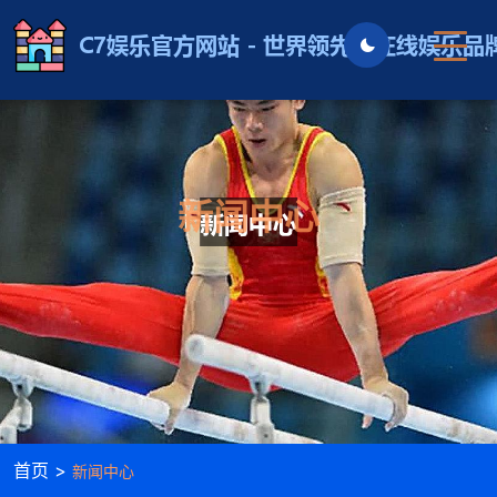
新闻中心
首页 >
新闻中心