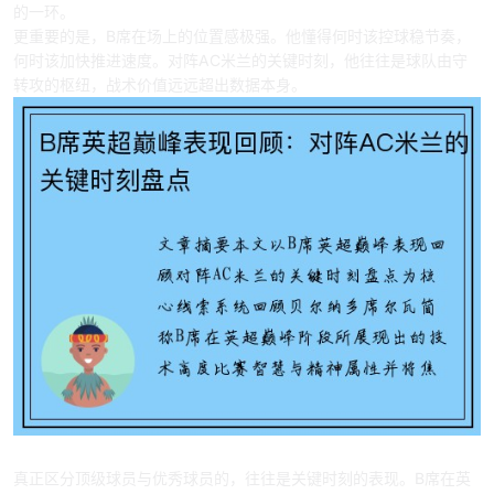
的一环。
更重要的是，B席在场上的位置感极强。他懂得何时该控球稳节奏，
何时该加快推进速度。对阵AC米兰的关键时刻，他往往是球队由守
转攻的枢纽，战术价值远远超出数据本身。
3、关键时刻影响
真正区分顶级球员与优秀球员的，往往是关键时刻的表现。B席在英