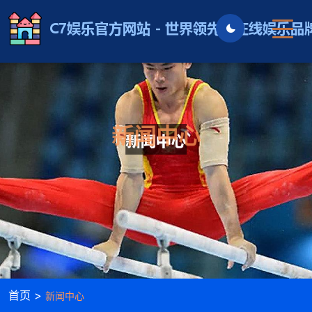
新闻中心
首页 >
新闻中心