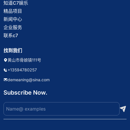
知道C7娱乐
精品项目
新闻中心
企业服务
联系c7
找到我们
黄山市骨娘镇111号
+13594780257
demeaning@sina.com
Subscribe Now.