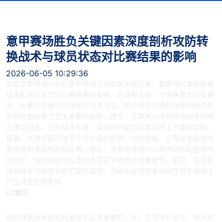
意甲赛场胜负关键因素深度剖析攻防转
换战术与球员状态对比赛结果的影响
2026-06-05 10:29:36
本篇文章将深入剖析意甲赛场上的胜负关键因素，着重探讨攻防转换
战术和球员状态对比赛结果的影响。在意甲这样一个竞争激烈的联赛
中，比赛的结果往往由多个因素决定，其中攻防转换的效率和球员的
即时状态扮演了至关重要的角色。首先，文章将从攻防转换战术的核
心理念出发，分析战术布置、球员执行能力及其对场上节奏的控制。
接着，文章将探讨球员个人状态的影响，分析体能、心理状态及技术
表现等因素如何左右比赛。随后，文章会详细讨论意甲球队的整体攻
防组织，特别是防守反击战术在意甲赛场上的重要性。最后，文章将
结合战术与球员状态的实际案例，归纳出这些因素如何在意甲赛场上
产生决定性的影响。
C7娱乐
1、攻防转换战术的核心作用
攻防转换战术是现代足球中至关重要的一环。在意甲比赛中，球队的