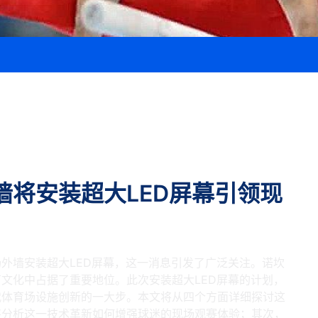
墙将安装超大LED屏幕引领现
外墙安装超大LED屏幕，这一消息引发了广泛关注。诺坎
文化中占据了重要地位。此次安装超大LED屏幕的计划，
代体育场设施创新的一大步。本文将从四个方面详细探讨这
将分析这一技术革新如何增强球迷的现场观赛体验；其次，