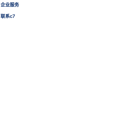
企业服务
联系c7