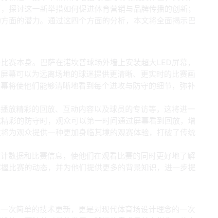
者，探讨这一新举措如何促进体育营销与品牌传播的创新；
动方面的潜力。通过这四个方面的分析，本文将全面揭示巴
体验
比赛本身。巴萨在诺坎普球场外墙上安装超大LED屏幕，
D屏幕可以为远离场地的球迷提供更清晰、更实时的比赛画
屏幕将使他们能够清晰地看到每个进攻与防守的细节，弥补
能播放精彩的回放、互动内容以及球员的专访等，这将进一
或精彩的防守时，观众可以第一时间通过屏幕看到回放，增
性将为观众提供一种更加身临其境的观赛体验，打破了传统
统计数据和比赛信息，使他们在观看比赛的同时更好地了解
掌握比赛的动态，并为他们提供更多的背景知识，进一步提
计理念
是一次简单的技术更新，更是对现代体育场设计理念的一次