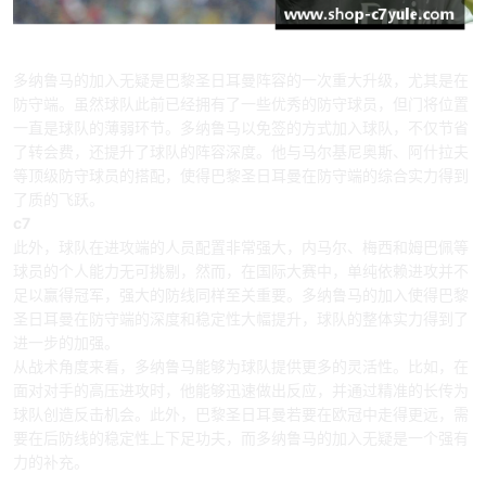
3、巴黎圣日耳曼阵容的升级与变化
多纳鲁马的加入无疑是巴黎圣日耳曼阵容的一次重大升级，尤其是在
防守端。虽然球队此前已经拥有了一些优秀的防守球员，但门将位置
一直是球队的薄弱环节。多纳鲁马以免签的方式加入球队，不仅节省
了转会费，还提升了球队的阵容深度。他与马尔基尼奥斯、阿什拉夫
等顶级防守球员的搭配，使得巴黎圣日耳曼在防守端的综合实力得到
了质的飞跃。
c7
此外，球队在进攻端的人员配置非常强大，内马尔、梅西和姆巴佩等
球员的个人能力无可挑剔，然而，在国际大赛中，单纯依赖进攻并不
足以赢得冠军，强大的防线同样至关重要。多纳鲁马的加入使得巴黎
圣日耳曼在防守端的深度和稳定性大幅提升，球队的整体实力得到了
进一步的加强。
从战术角度来看，多纳鲁马能够为球队提供更多的灵活性。比如，在
面对对手的高压进攻时，他能够迅速做出反应，并通过精准的长传为
球队创造反击机会。此外，巴黎圣日耳曼若要在欧冠中走得更远，需
要在后防线的稳定性上下足功夫，而多纳鲁马的加入无疑是一个强有
力的补充。