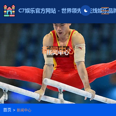
新闻中心
首页 >
新闻中心