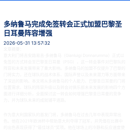
多纳鲁马完成免签转会正式加盟巴黎圣
日耳曼阵容增强
2026-05-31 13:57:32
文章摘要：
意大利门将吉安路易吉·多纳鲁马（Gianluigi Donnarumma）正式以
免签的方式转会至巴黎圣日耳曼（PSG），这一转会事件对巴黎队的
阵容和未来发展带来了重大影响。多纳鲁马的加盟不仅提升了巴黎的
门将实力，还在球队的战术体系、国际声誉以及未来潜力等方面带来
了深远的影响。本文将从多纳鲁马的个人能力、巴黎圣日耳曼的门将
位置需求、球队的阵容升级以及转会对俱乐部未来发展的影响四个方
面进行详细分析，全面探讨这一转会如何增强巴黎圣日耳曼的竞争
力，并为球队未来的成就铺平道路。
1、多纳鲁马的个人能力分析
作为意大利国家队的首发门将，多纳鲁马在过去几年中表现异常出
色。他在2021年欧洲杯中帮助意大利夺得了冠军，并凭借在比赛中
的出色表现获得了“最佳球员”奖项。他在球场上的冷静和反应速度使