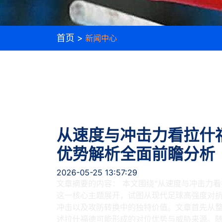
首页 >
新闻中心
从速度与冲击力看拉什
优势解析全面前瞻分析
2026-05-25 13:57:29
文章摘要的内容： 本文围绕“从速度与冲击力
这一核心主题展开，试图从现代足球高强度对
冲击以及攻防转换中的独特价值。文章首先从整
述拉什福德可能形成的对位优势与威胁来源。