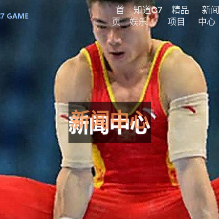
首
知道C7
精品
新
页
娱乐
项目
中心
新闻中心