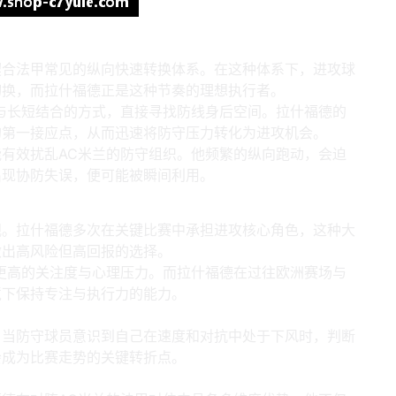
契合法甲常见的纵向快速转换体系。在这种体系下，进攻球
切换，而拉什福德正是这种节奏的理想执行者。
与长短结合的方式，直接寻找防线身后空间。拉什福德的
的第一接应点，从而迅速将防守压力转化为进攻机会。
有效扰乱AC米兰的防守组织。他频繁的纵向跑动，会迫
出现协防失误，便可能被瞬间利用。
视。拉什福德多次在关键比赛中承担进攻核心角色，这种大
做出高风险但高回报的选择。
更高的关注度与心理压力。而拉什福德在过往欧洲赛场与
境下保持专注与执行力的能力。
。当防守球员意识到自己在速度和对抗中处于下风时，判断
会成为比赛走势的关键转折点。