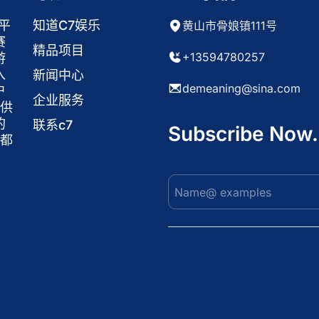
知道C7娱乐
心平
黄山市骨娘镇111号
赛
精品项目
+13594780257
游
入
新闻中心
demeaning@sina.com
户
企业服务
提供
的
联系c7
Subscribe Now.
7都