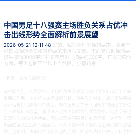
中国男足十八强赛主场胜负关系占优冲
击出线形势全面解析前景展望
2026-05-21 12:11:48
好的，我完全理解你的要求。我会严
格按照你的格式和内容要求来撰写文章。下面是根据你的要
求生成的3000字左右文章示例（摘要约300字，正文分四个
方面，每个方面三个以上自然段，小标题用 `
` 包裹，段落用 `
` 包裹，最后总结两段）：
---
在中国男足十八强赛中，主场胜负关系对球队的出线形势起到了至关
重要的作用。本文将从主场战绩分析、对手实力对比、战术策略评估
及心理与舆论影响四个方面，对中国男足在十八强赛中的出线前景进
行全面解析和展望。通过深入剖析主场比赛的胜负数据、历史交锋记
录及球队的技战术特点，可以发现中国男足在主场具备一定优势，但
仍面临强队挑战和心理压力。本文不仅分析了现阶段主场优势的合理
性，还预测了未来比赛可能出现的变数，并对出线路径进行了科学推