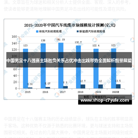
演。文章旨在为球迷和相关分析人士提供全面、客观、深入的参考，
使读者能够更清晰地理解中国男足冲击出线的可能性及潜在风险。
1、主场战绩优势分析
中国男足在十八强赛主场的历史战绩显示，球队在主场的胜率明显高
于客场。这种优势不仅源于熟悉的比赛环境，更与球迷支持和主场氛
围密切相关。在过去的几届大赛中，中国男足在主场面对同级别或实