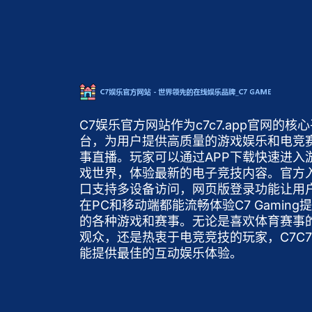
C7娱乐官方网站作为c7c7.app官网的核
台，为用户提供高质量的游戏娱乐和电竞
事直播。玩家可以通过APP下载快速进入
戏世界，体验最新的电子竞技内容。官方
口支持多设备访问，网页版登录功能让用
在PC和移动端都能流畅体验C7 Gaming
的各种游戏和赛事。无论是喜欢体育赛事
观众，还是热衷于电竞竞技的玩家，C7C
能提供最佳的互动娱乐体验。