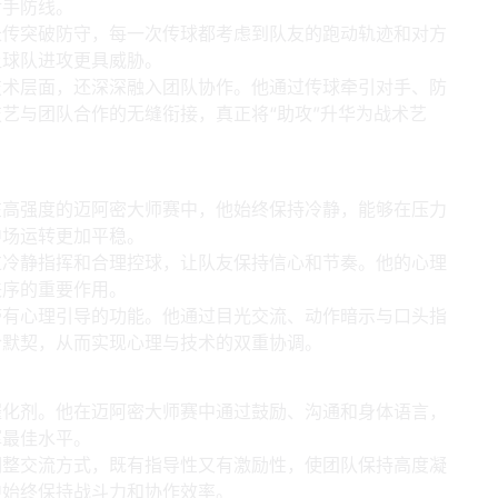
对手防线。
长传突破防守，每一次传球都考虑到队友的跑动轨迹和对方
让球队进攻更具威胁。
技术层面，还深深融入团队协作。他通过传球牵引对手、防
艺与团队合作的无缝衔接，真正将“助攻”升华为战术艺
在高强度的迈阿密大师赛中，他始终保持冷静，能够在压力
中场运转更加平稳。
过冷静指挥和合理控球，让队友保持信心和节奏。他的心理
秩序的重要作用。
带有心理引导的功能。他通过目光交流、动作暗示与口头指
合默契，从而实现心理与技术的双重协调。
催化剂。他在迈阿密大师赛中通过鼓励、沟通和身体语言，
挥最佳水平。
调整交流方式，既有指导性又有激励性，使团队保持高度凝
中始终保持战斗力和协作效率。