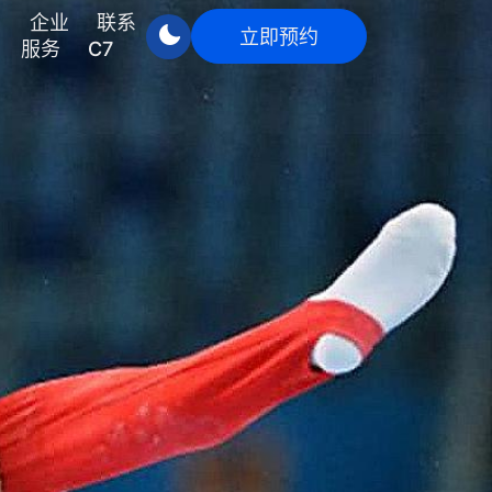
闻
企业
联系
立即预约
服务
C7
立即预约