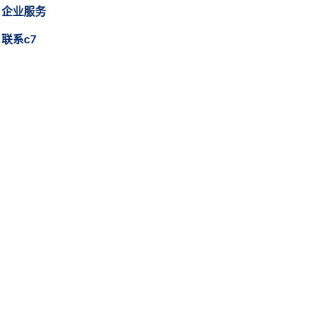
企业服务
联系c7