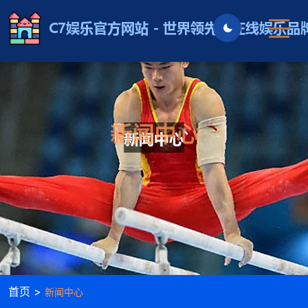
新闻中心
首页 >
新闻中心