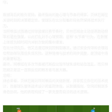
守。
4、胜负密码与心理博弈
数据背后的胜负密码，最终指向的是心理与节奏的博弈。贝林厄姆在
关键时刻的决策稳定性，使球队在比分胶着阶段依然保持战术执行
力。
当阿根廷试图通过控球放缓比赛节奏时，贝林厄姆会主动提高跑动频
率和逼抢强度，以此打乱对手心理预期。这种“反节奏”行为，在数据
上体现为短时间内冲刺次数的集中爆发。
在比分领先后，他又迅速切换到控制型踢法，通过安全传球和合理站
位帮助球队降低失误风险。这种情绪与战术的同步调整，是顶级中场
的重要标志。
最终，阿根廷在多次节奏被打断后出现传球失误和站位混乱，而贝林
厄姆正是这一连锁反应的触发者与放大器。
总结：
综合来看，贝林厄姆对阵阿根廷的关键数据，并非孤立存在的技术统
计，而是球队整体战术设计的直观体现。从数据指向、空间控制到多
角色协同，他的表现构成了一套完整而自洽的战术逻辑。