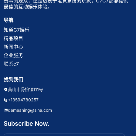
赛事的观众，还是热衷于电竞竞技的玩家，C7C7都能提供
最佳的互动娱乐体验。
导航
知道C7娱乐
精品项目
新闻中心
企业服务
联系c7
找到我们
黄山市骨娘镇111号
+13594780257
demeaning@sina.com
Subscribe Now.