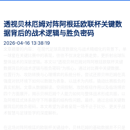
透视贝林厄姆对阵阿根廷欧联杯关键数
据背后的战术逻辑与胜负密码
2026-04-16 13:38:19
文章摘要的内容： 在现代足球高度数据化与战术精细化的背景下，单
一球星在关键比赛中的表现，往往不仅决定比赛走势，更折射出球队
整体战术的深层逻辑。本文以“透视贝林厄姆对阵阿根廷欧联杯关键
数据背后的战术逻辑与胜负密码”为核心，通过对比赛中关键数据、
位置行为、攻防转换与心理博弈的系统分析，尝试还原贝林厄姆在高
强度对抗环境下如何以数据为表象、以战术为内核，撬动比赛胜负的
真实机制。文章从数据解读、空间控制、攻防枢纽作用以及临场博弈
四个方面展开，揭示贝林厄姆个人能力如何与整体战术形成共振，以
及阿根廷式体系防守下所暴露的结构性问题。最终，通过总结关键数
据背后的胜负密码，本文希望为读者呈现一场不止于比分、更关乎战
术智慧与足球哲学的深度解析。
1、关键数据的战术指向
在这场对阵阿根廷的欧联杯关键战中，贝林厄姆的基础数据并不只是