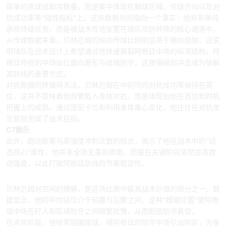
简单的进球或助攻数量，而是集中体现在触球区域、传球方向以及对
抗成功率等“隐性指标”上。这些数据共同指向一个事实：他并非单纯
承担终结任务，而是被战术性地安置在球队攻防转换的核心通道中。
从传球数据来看，贝林厄姆的纵向传球比例明显高于横向倒脚，这说
明球队在战术设计上希望通过他快速撕裂阿根廷中场的纵深结构。阿
根廷传统的中场站位偏向菱形与收缩防守，这使得纵向冲击成为破解
其防线的重要方式。
对抗数据同样值得关注。贝林厄姆在中前场的对抗成功率保持在高
位，这并不意味着他频繁陷入身体对抗，而是体现出他在选位和时机
把握上的成熟。通过提前卡位和利用身体重心变化，他往往在对抗发
生前就完成了战术目标。
C7娱乐
此外，跑动距离与高强度冲刺次数的结合，揭示了他在战术中的“动
态核心”属性。他并非全场无差别奔跑，而是在关键阶段突然提高跑
动强度，以此打破阿根廷防线的节奏稳定性。
2、空间控制与位置智慧
贝林厄姆对空间的理解，是这场比赛中最具战术价值的部分之一。数
据显示，他的平均站位介于前腰与后腰之间，这种“模糊位置”使阿根
廷中场在盯人和区域防守之间频繁犹豫，从而制造防守真空。
在进攻阶段，他经常回撤接球，将阿根廷的防守中场引出防区，为身