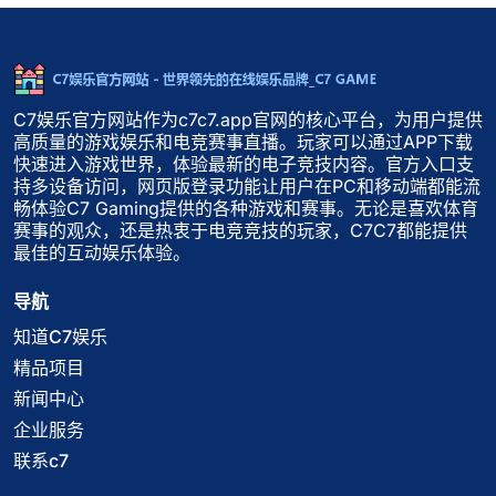
C7娱乐官方网站作为c7c7.app官网的核心平台，为用户提供
高质量的游戏娱乐和电竞赛事直播。玩家可以通过APP下载
快速进入游戏世界，体验最新的电子竞技内容。官方入口支
持多设备访问，网页版登录功能让用户在PC和移动端都能流
畅体验C7 Gaming提供的各种游戏和赛事。无论是喜欢体育
赛事的观众，还是热衷于电竞竞技的玩家，C7C7都能提供
最佳的互动娱乐体验。
导航
知道C7娱乐
精品项目
新闻中心
企业服务
联系c7