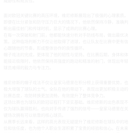
威胁性和观赏性。
3、心理素质的顶级表现
面对欧冠关键比赛的高压环境，维尼修斯展现出了极强的心理素质。
即便在比分紧张和防守压力巨大的情况下，他依然保持冷静，准确判
断出最佳射门和传球时机，显示了成熟的比赛心理。
在每一次突破和射门前，他都能快速分析对手防线布局，做出最优决
策。这种临场判断力不仅让他取得了进球，也让队友在比赛中更有信
心跟随他的节奏，形成整体协作的良性循环。
帽子戏法的完成，更体现了他的韧性与坚持。在比赛后期，身体和体
能接近极限时，他依然保持高强度的跑动和精准的射门，体现出年轻
球员难得的毅力与专注力。
4、对球队和赛季的影响
维尼修斯的帽子戏法不仅让皇家马德里在积分榜上获得重要优势，也
极大增强了球队的士气。全队在他的带动下，表现出更加积极主动的
比赛态度，攻防转换更加流畅，有效提升了整体竞争力。
这场比赛也为球队的欧冠征程打下坚实基础。维尼修斯的出色表现不
仅为球队赢得胜利，也向对手传递了强烈的信号——皇家马德里在关
键场次拥有可以依靠的核心球员。
从赛季长远来看，这样的高光表现无疑提升了维尼修斯在球队中的地
位和信任度，也为他个人职业生涯积累了宝贵的经验和信心。在未来