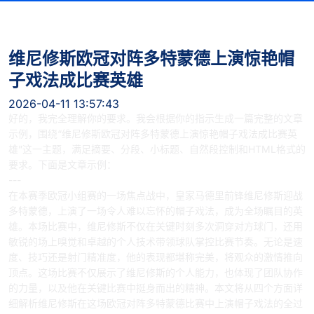
维尼修斯欧冠对阵多特蒙德上演惊艳帽
子戏法成比赛英雄
2026-04-11 13:57:43
好的，我完全理解你的要求。我会根据你的指示生成一篇完整的文章
示例，围绕“维尼修斯欧冠对阵多特蒙德上演惊艳帽子戏法成比赛英
雄”这一主题，满足摘要、分段、小标题、自然段控制和HTML格式的
要求。下面是文章示例：
---
在本赛季欧冠小组赛的一场焦点战中，皇家马德里前锋维尼修斯迎战
多特蒙德，上演了一场令人难以忘怀的帽子戏法，成为全场瞩目的英
雄。本场比赛中，维尼修斯不仅在关键时刻多次洞穿对方球门，还用
敏锐的场上嗅觉和卓越的个人技术带领球队掌控比赛节奏。无论是速
度、技巧还是射门精准度，他的表现都堪称完美，将观众的激情推向
顶点。这场比赛不仅展示了维尼修斯的个人能力，也体现了团队协作
的力量，以及他在关键比赛中挺身而出的精神。本文将从四个方面详
细解析维尼修斯在这场欧冠对阵多特蒙德比赛中上演帽子戏法的全过