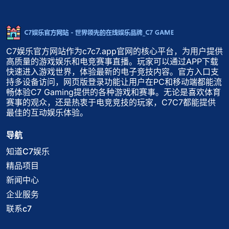
C7娱乐官方网站作为c7c7.app官网的核心平台，为用户提供
高质量的游戏娱乐和电竞赛事直播。玩家可以通过APP下载
快速进入游戏世界，体验最新的电子竞技内容。官方入口支
持多设备访问，网页版登录功能让用户在PC和移动端都能流
畅体验C7 Gaming提供的各种游戏和赛事。无论是喜欢体育
赛事的观众，还是热衷于电竞竞技的玩家，C7C7都能提供
最佳的互动娱乐体验。
导航
知道C7娱乐
精品项目
新闻中心
企业服务
联系c7