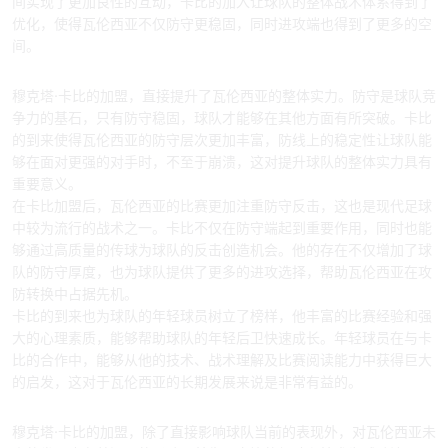
间实现了更加良性的互动，卡比的加入让球队的整体战术体系得到了
优化，使得瓦伦西亚不仅防守更稳固，同时进攻端也得到了更多的空
间。
3、对球队整体实力的促进
穆克塔·卡比的加盟，直接提升了瓦伦西亚的整体实力。防守是球队竞
争力的基石，只有防守稳固，球队才能够在其他方面有所突破。卡比
的到来使得瓦伦西亚的防守层次更加丰富，防线上的稳定性让球队能
够在面对更强的对手时，不至于崩溃，这对提升球队的整体实力具有
重要意义。
在卡比加盟后，瓦伦西亚的比赛更加注重防守反击，这也是现代足球
中较为流行的战术之一。卡比不仅在防守端起到重要作用，同时也能
够通过高质量的传球为球队的反击创造机会。他的存在不仅增加了球
队的防守厚度，也为球队提供了更多的进攻选择，帮助瓦伦西亚在攻
防转换中占据先机。
卡比的到来也为球队的年轻球员树立了榜样，他丰富的比赛经验和强
大的心理素质，能够帮助球队的年轻后卫快速成长。年轻球员在与卡
比的合作中，能够从他的技术、战术理解及比赛阅读能力中获得巨大
的启发，这对于瓦伦西亚的长期发展来说是非常有益的。
4、对未来发展的影响
穆克塔·卡比的加盟，除了直接影响球队当前的表现外，对瓦伦西亚未