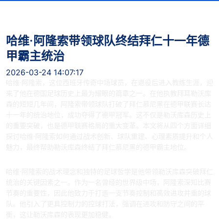
哈维·阿隆索带领球队终结拜仁十一年德
甲霸主统治
2026-03-24 14:07:17
哈维·阿隆索，这位西班牙传奇中场球员，在退役后进入教练生涯，迎
来了他在德国足球历史上最为耀眼的篇章之一。在他执教拜耳勒沃库
森的短短几年间，阿隆索带领球队打破了拜仁慕尼黑在德甲联赛长达
十一年的统治地位，成功夺得了德甲冠军。这不仅是勒沃库森历史上
的重要突破，也是德甲联赛格局的重大变革。本文将从四个方面详细
探讨哈维·阿隆索如何通过战术创新、球队重建、心理素质提升和个人
魅力，最终帮助勒沃库森终结了拜仁慕尼黑的德甲霸主地位。
1、战术创新与整体布局
哈维·阿隆索的战术理念和独特的足球哲学是他带领勒沃库森突破拜仁
统治的关键因素之一。作为一名曾经的世界级中场，阿隆索深知比赛
节奏的重要性，因此他致力于打造一支节奏控制和高效进攻并重的球
队。他引入了更具控制力的控球打法，强调在进攻和防守之间的平
衡，这让勒沃库森的表现更加稳健。