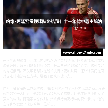
在阿隆索的领导下，球队内部的沟通也更加顺畅。阿隆索推崇开放的
沟通环境，球员们能够畅所欲言，分享自己的想法和感受。这种良好
的沟通氛围，不仅帮助球队在战术执行上更加默契，还让球员们在面
对困难时能够相互支持，增强了团队的战斗力。
4、阿隆索的个人魅力与领导力
作为一名曾经的世界级球员，哈维·阿隆索的个人魅力无疑是勒沃库森
成功的另一大因素。他的领导力和从容的态度，让他在球队中树立了
强大的威信。阿隆索以身作则，始终保持着高标准的职业素养，他的
言传身教激励了球队的每一位球员。