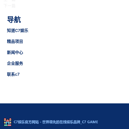
下一篇
导航
知道C7娱乐
精品项目
新闻中心
企业服务
联系c7