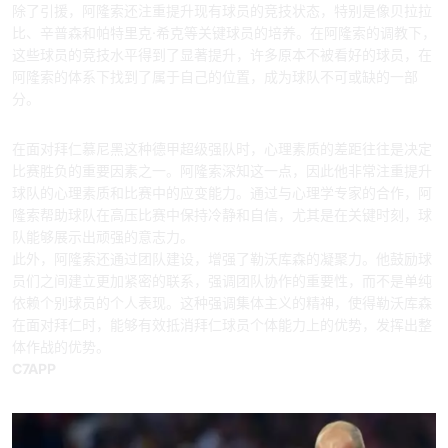
除了引援，阿隆索还注重提升现有球员的竞技状态，特别是像贝拉拉
比、辛普森和帕特里克·希克等关键球员的培养。在阿隆索的调教下，
这些球员的竞技水平得到了显著提升，许多原本不被看好的球员，在
阿隆索的体系下找到了属于自己的位置，成为球队不可或缺的一部
分。
3、心理素质的提升与团队凝聚力
在面对拜仁慕尼黑这种德甲超级强队时，心理素质的差距往往是决定
比赛胜负的重要因素之一。阿隆索深知这一点，因此他非常注重提升
球队的心理素质和比赛中的应变能力。通过与心理学专家的合作，阿
隆索帮助球队在高压比赛中保持冷静和自信，尤其是在关键时刻，球
队能够展示出顽强的意志力。
此外，阿隆索还通过团队建设，增强了勒沃库森的凝聚力。他鼓励球
员们之间建立更加紧密的联系，强调团队协作的重要性，而不是单纯
依赖个别球员的个人表现。这种强调集体主义的精神，使得勒沃库森
在面对拜仁时，能够有效抵消拜仁球员个体能力上的优势，发挥出整
体作战的优势。
C7APP